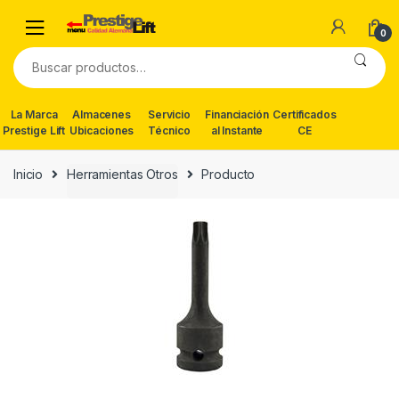
Skip
Skip
to
to
0
navigation
content
Buscar
por:
La Marca
Almacenes
Servicio
Financiación
Certificados
Prestige Lift
Ubicaciones
Técnico
al Instante
CE
Inicio
Herramientas Otros
Producto