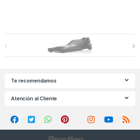
B
r
a
n
Te recomendamos
d
Atención al Cliente
s
C
a
r