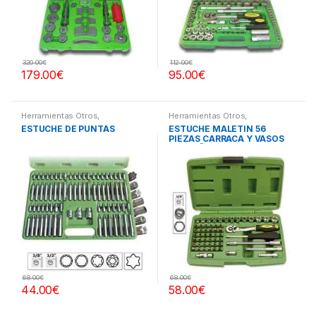
320.00
€
112.00
€
179.00
€
95.00
€
Herramientas Otros
,
Herramientas Otros
,
Herramientas De Mano
,
Herramientas De Mano
,
ESTUCHE DE PUNTAS
ESTUCHE MALETIN 56
Herramientas De Mano
,
Herramientas De Mano
,
PIEZAS CARRACA Y VASOS
Maletines Herramientas,
Maletines Herramientas,
Extractores, Compresímetros,
Extractores, Compresímetros,
PEQUEÑOS
otros
otros
68.00
€
68.00
€
44.00
€
58.00
€