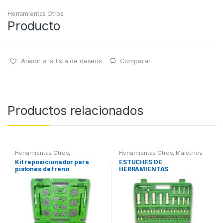
Herramientas Otros
Producto
Añadir a la lista de deseos
Comparar
Productos relacionados
Herramientas Otros
,
Herramientas Otros
,
Maletines
Herramientas Frenos y
Herramientas, Extractores,
Kit reposicionador para
ESTUCHES DE
Refrigeración
Compresímetros, otros
pistones de freno
HERRAMIENTAS