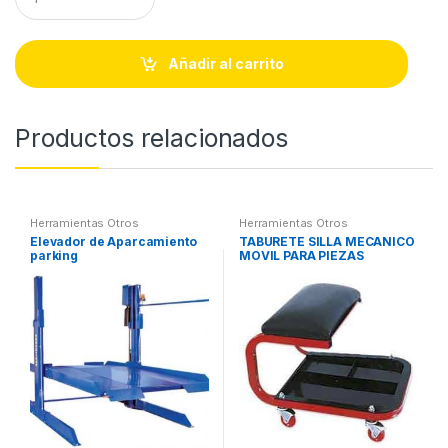
u
a
n
t
Añadir al carrito
i
t
y
Productos relacionados
Herramientas Otros
Herramientas Otros
Elevador de Aparcamiento
TABURETE SILLA MECANICO
parking
MOVIL PARA PIEZAS