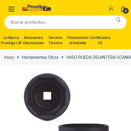
Skip
Skip
to
to
0
navigation
content
Buscar
por:
La Marca
Almacenes
Servicio
Financiación
Certificados
Prestige Lift
Ubicaciones
Técnico
al Instante
CE
Inicio
Herramientas Otros
VASO RUEDA DELANTERA SCANIA