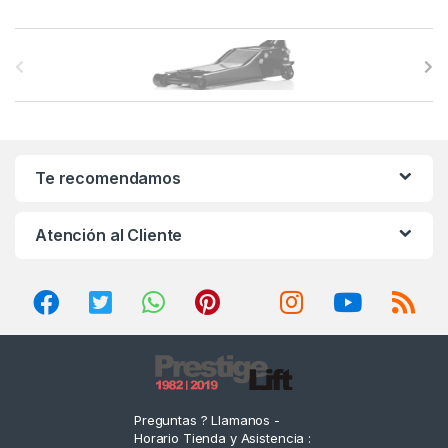
B
r
a
n
Te recomendamos
d
Atención al Cliente
s
C
a
r
o
Preguntas ? Llamanos -
Horario Tienda y Asistencia :
u