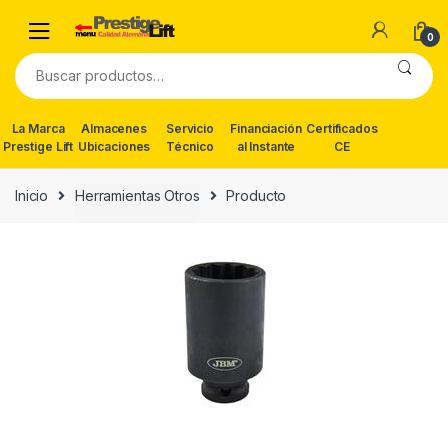
Skip
Skip
to
to
0
navigation
content
Buscar
por:
La Marca
Almacenes
Servicio
Financiación
Certificados
Prestige Lift
Ubicaciones
Técnico
al Instante
CE
Inicio
Herramientas Otros
Producto