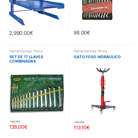
98.00
€
2,990.00
€
Herramientas Otros
Herramientas Otros
SET DE 17 LLAVES
GATO FOSO HIDRÁULICO
COMBINADAS
144.00
€
134.00
€
138.00
€
113.10
€