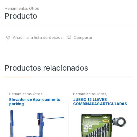
Herramientas Otros
Producto
Añadir a la lista de deseos
Comparar
Productos relacionados
Herramientas Otros
Herramientas Otros
,
Herramientas De Mano
,
Elevador de Aparcamiento
JUEGO 12 LLAVES
Herramientas De Mano
parking
COMBINADAS ARTICULADAS