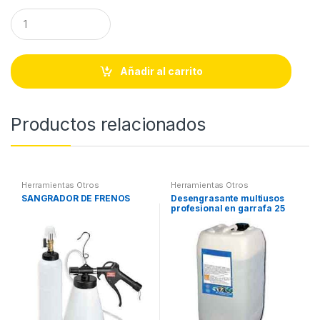
Q
u
a
n
t
Añadir al carrito
i
t
y
Productos relacionados
Herramientas Otros
Herramientas Otros
SANGRADOR DE FRENOS
Desengrasante multiusos
profesional en garrafa 25
litros