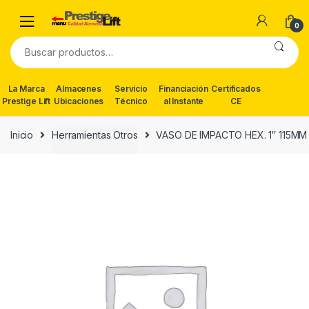
Skip
Skip
to
to
0
navigation
content
Buscar
por:
La Marca
Almacenes
Servicio
Financiación
Certificados
Prestige Lift
Ubicaciones
Técnico
al Instante
CE
Inicio
Herramientas Otros
VASO DE IMPACTO HEX. 1″ 115MM