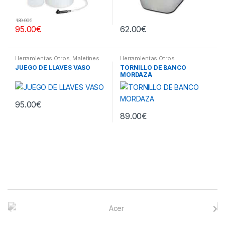
130.00
€
95.00
€
62.00
€
Herramientas Otros
,
Maletines
Herramientas Otros
Herramientas, Extractores,
JUEGO DE LLAVES VASO
TORNILLO DE BANCO
Compresímetros, otros
MORDAZA
95.00
€
89.00
€
B
r