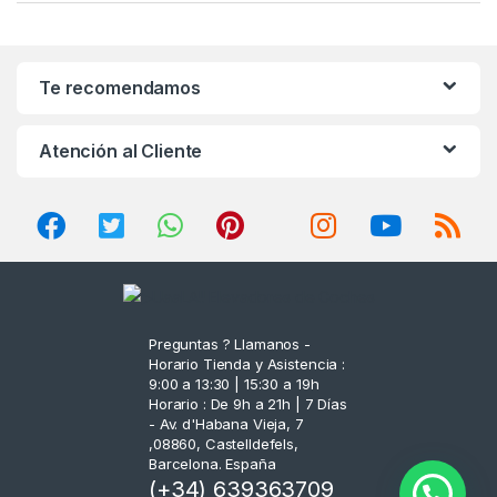
a
n
Te recomendamos
d
Atención al Cliente
s
C
a
r
o
Preguntas ? Llamanos -
Horario Tienda y Asistencia :
u
9:00 a 13:30 | 15:30 a 19h
Horario : De 9h a 21h | 7 Días
s
- Av. d'Habana Vieja, 7
,08860, Castelldefels,
Barcelona. España
e
(+34) 639363709