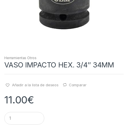
Herramientas Otros
VASO IMPACTO HEX. 3/4″ 34MM
Añadir a la lista de deseos
Comparar
11.00
€
Q
u
a