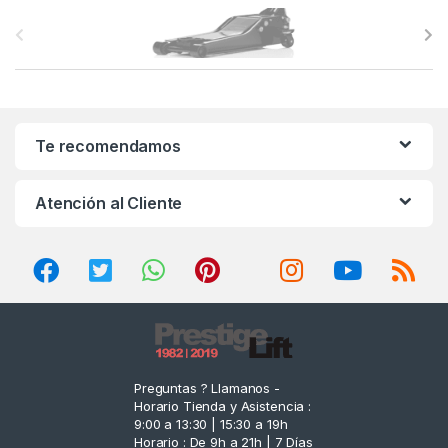
B
r
a
n
Te recomendamos
d
Atención al Cliente
s
C
a
r
o
Preguntas ? Llamanos -
Horario Tienda y Asistencia :
u
9:00 a 13:30 | 15:30 a 19h
Horario : De 9h a 21h | 7 Días