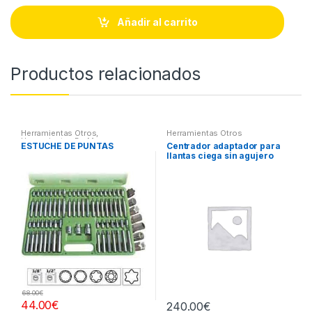
n
t
Añadir al carrito
i
t
y
Productos relacionados
Herramientas Otros
,
Herramientas Otros
Herramientas De Mano
,
ESTUCHE DE PUNTAS
Centrador adaptador para
Herramientas De Mano
,
llantas ciega sin agujero
Maletines Herramientas,
Extractores, Compresímetros,
central
otros
68.00
€
44.00
€
240.00
€