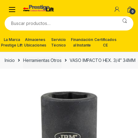
Skip
Skip
to
to
0
navigation
content
Buscar
por:
La Marca
Almacenes
Servicio
Financiación
Certificados
Prestige Lift
Ubicaciones
Técnico
al Instante
CE
Inicio
Herramientas Otros
VASO IMPACTO HEX. 3/4″ 34MM