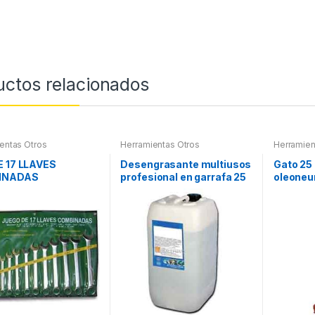
uctos relacionados
entas Otros
Herramientas Otros
Herramien
Soportes y
E 17 LLAVES
Desengrasante multiusos
Gato 25
INADAS
profesional en garrafa 25
oleoneu
litros