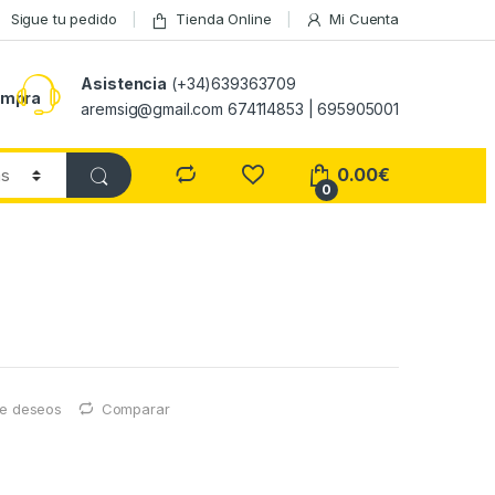
Sigue tu pedido
Tienda Online
Mi Cuenta
Asistencia
(+34)639363709
ompra
aremsig@gmail.com 674114853 | 695905001
0.00
€
0
 de deseos
Comparar