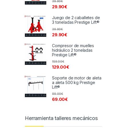
39.90
€
29.90
€
Juego de 2 caballetes de
3 toneladas Prestige Lift®
39.90
€
29.90
€
Compresor de muelles
hidráulico 2 toneladas
Prestige Lift®
159.00
€
129.00
€
Soporte de motor de aleta
a aleta 500 kg Prestige
Lift®
89.00
€
69.00
€
Herramienta talleres mecánicos