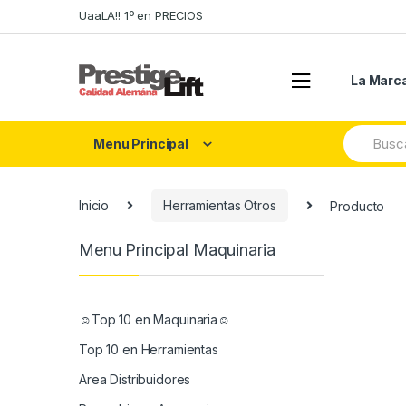
Skip
Skip
UaaLA!! 1º en PRECIOS
to
to
navigation
content
La Marc
Search
Menu Principal
for:
Inicio
Herramientas Otros
Producto
Menu Principal Maquinaria
☺Top 10 en Maquinaria☺
Top 10 en Herramientas
Area Distribuidores