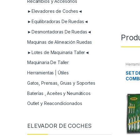
Recambios y Accesorios
►Elevadores de Coches◄
►Equilibradoras De Ruedas◄
►Desmontadoras De Ruedas◄
Prod
Maquinas de Alineación Ruedas
►Lotes de Maquinaria Taller◄
Maquinaria De Taller
Herrami
Herramientas | Útiles
SET D
COMB
Gatos, Prensas, Gruas y Soportes
Baterías , Aceites y Neumáticos
Outlet y Reacondicionados
ELEVADOR DE COCHES