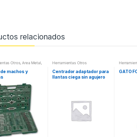
uctos relacionados
entas Otros
,
Area Metal,
Herramientas Otros
Herramien
 Herramientas
,
es Herramientas,
 de machos y
Centrador adaptador para
GATO F
ores, Compresímetros,
as
llantas ciega sin agujero
central