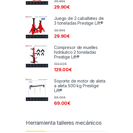
39.90
€
29.90
€
Juego de 2 caballetes de
3 toneladas Prestige Lift®
39.90
€
29.90
€
Compresor de muelles
hidráulico 2 toneladas
Prestige Lift®
159.00
€
129.00
€
Soporte de motor de aleta
a aleta 500 kg Prestige
Lift®
89.00
€
69.00
€
Herramienta talleres mecánicos