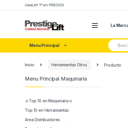
Skip
Skip
UaaLA!! 1º en PRECIOS
to
to
navigation
content
La Marc
Search
Menu Principal
for:
Inicio
Herramientas Otros
Producto
Menu Principal Maquinaria
☺Top 10 en Maquinaria☺
Top 10 en Herramientas
Area Distribuidores