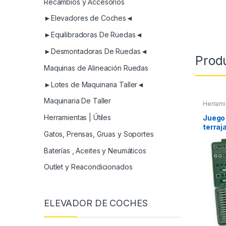
Recambios y Accesorios
►Elevadores de Coches◄
►Equilibradoras De Ruedas◄
►Desmontadoras De Ruedas◄
Prod
Maquinas de Alineación Ruedas
►Lotes de Maquinaria Taller◄
Maquinaria De Taller
Herrami
Roscas,
Maletin
Herramientas | Útiles
Juego
Extract
terraj
otros
Gatos, Prensas, Gruas y Soportes
Baterías , Aceites y Neumáticos
Outlet y Reacondicionados
ELEVADOR DE COCHES