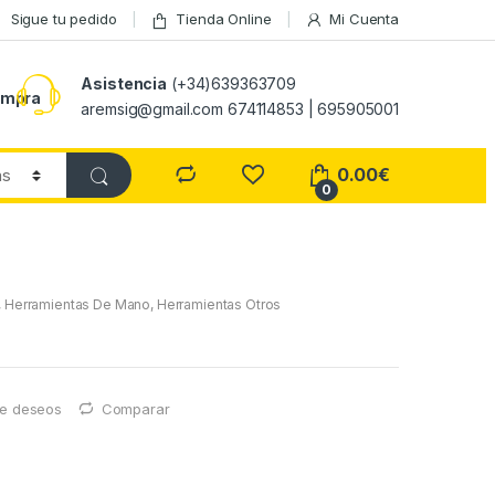
Sigue tu pedido
Tienda Online
Mi Cuenta
Asistencia
(+34)639363709
ompra
aremsig@gmail.com 674114853 | 695905001
0.00
€
0
,
Herramientas De Mano
,
Herramientas Otros
 de deseos
Comparar