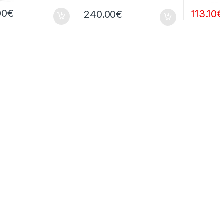
00
€
113.10
240.00
€