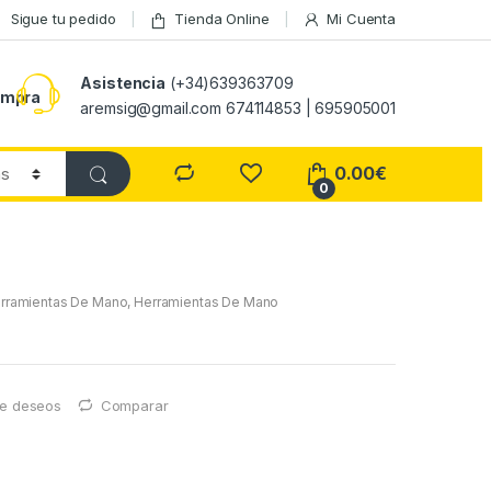
Sigue tu pedido
Tienda Online
Mi Cuenta
Asistencia
(+34)639363709
ompra
aremsig@gmail.com 674114853 | 695905001
0.00
€
0
rramientas De Mano
,
Herramientas De Mano
 de deseos
Comparar