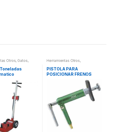
tas Otros
,
Gatos,
Herramientas Otros
,
 Hidraulica
Herramientas Frenos y
Refrigeración
 Toneladas
PISTOLA PARA
matico
POSICIONAR FRENOS