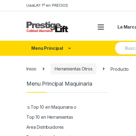
Skip
Skip
UaaLA!! 1º en PRECIOS
to
to
navigation
content
La Marc
Search
Menu Principal
for:
Inicio
Herramientas Otros
Producto
Menu Principal Maquinaria
☺Top 10 en Maquinaria☺
Top 10 en Herramientas
Area Distribuidores