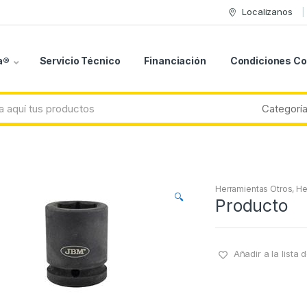
Localizanos
a®
Servicio Técnico
Financiación
Condiciones C
Herramientas Otros
,
He
🔍
Producto
Añadir a la lista