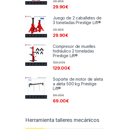
39.90
€
29.90
€
Juego de 2 caballetes de
3 toneladas Prestige Lift®
39.90
€
29.90
€
Compresor de muelles
hidráulico 2 toneladas
Prestige Lift®
159.00
€
129.00
€
Soporte de motor de aleta
a aleta 500 kg Prestige
Lift®
89.00
€
69.00
€
Herramienta talleres mecánicos