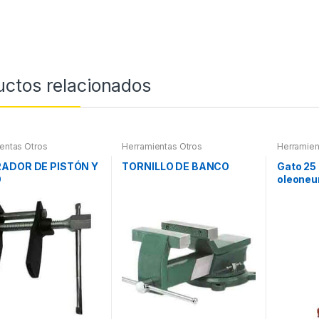
uctos relacionados
entas Otros
Herramientas Otros
Herramien
Soportes y
ADOR DE PISTÓN Y
TORNILLO DE BANCO
Gato 25
O
oleoneu