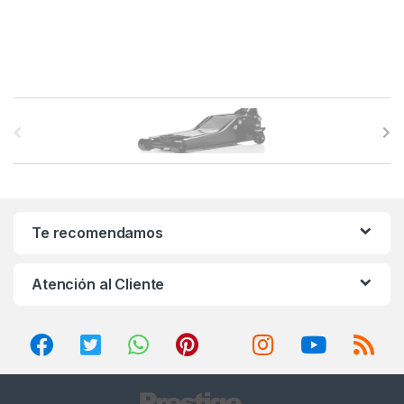
B
r
a
n
Te recomendamos
d
Atención al Cliente
s
C
a
r