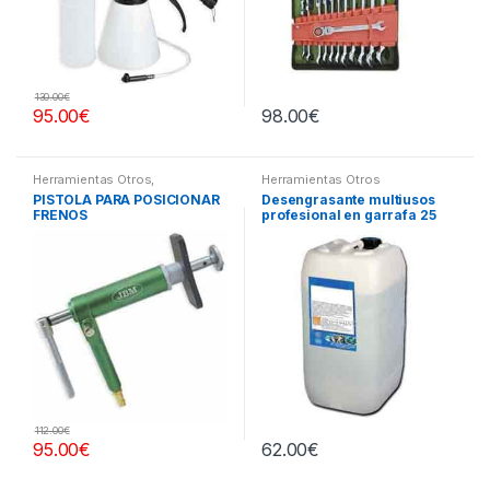
130.00
€
95.00
€
98.00
€
Herramientas Otros
,
Herramientas Otros
Herramientas Frenos y
PISTOLA PARA POSICIONAR
Desengrasante multiusos
Refrigeración
FRENOS
profesional en garrafa 25
litros
112.00
€
95.00
€
62.00
€