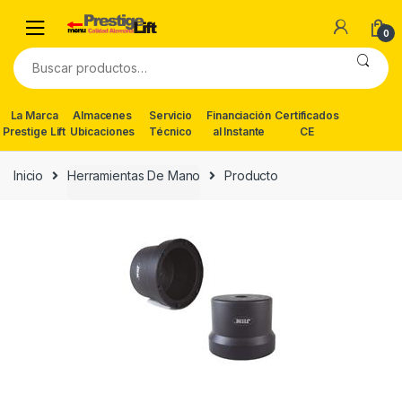
Skip
Skip
to
to
0
navigation
content
Buscar
por:
La Marca
Almacenes
Servicio
Financiación
Certificados
Prestige Lift
Ubicaciones
Técnico
al Instante
CE
Inicio
Herramientas De Mano
Producto