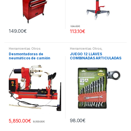
134.00
€
149.00
€
113.10
€
Herramientas Otros
Herramientas Otros
,
Herramientas De Mano
,
Desmontadoras de
JUEGO 12 LLAVES
Herramientas De Mano
neumáticos de camión
COMBINADAS ARTICULADAS
98.00
€
5,850.00
€
8,100.00
€