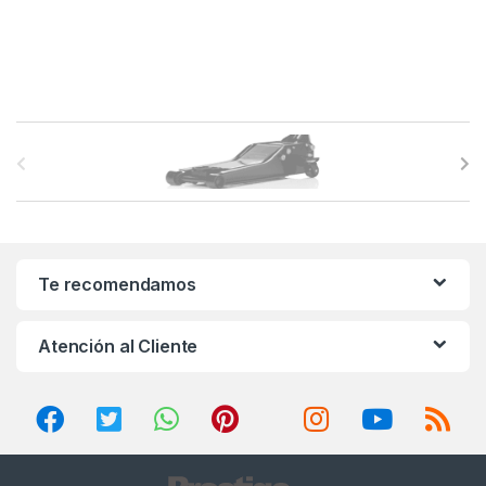
B
r
a
n
Te recomendamos
d
Atención al Cliente
s
C
a