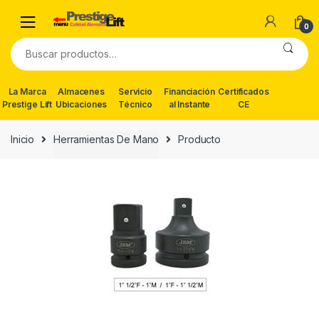
Skip
Skip
to
to
0
navigation
content
Buscar
por:
La Marca
Almacenes
Servicio
Financiación
Certificados
Prestige Lift
Ubicaciones
Técnico
al Instante
CE
Inicio
Herramientas De Mano
Producto