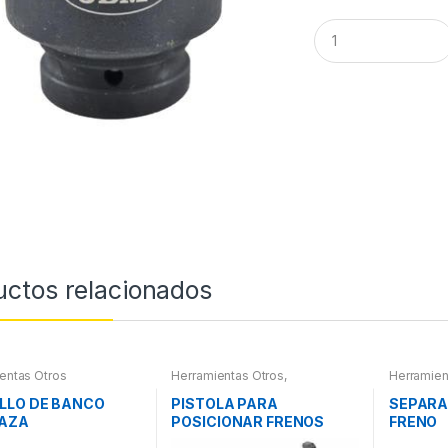
Q
u
a
n
t
i
t
y
uctos relacionados
entas Otros
Herramientas Otros
,
Herramien
Herramientas Frenos y
Refrigeración
LLO DE BANCO
PISTOLA PARA
SEPARA
AZA
POSICIONAR FRENOS
FRENO