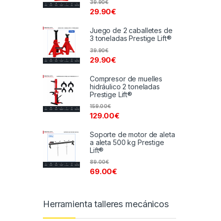
39.90
€
29.90
€
Juego de 2 caballetes de
3 toneladas Prestige Lift®
39.90
€
29.90
€
Compresor de muelles
hidráulico 2 toneladas
Prestige Lift®
159.00
€
129.00
€
Soporte de motor de aleta
a aleta 500 kg Prestige
Lift®
89.00
€
69.00
€
Herramienta talleres mecánicos