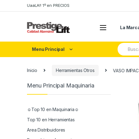
Skip
Skip
UaaLA!! 1º en PRECIOS
to
to
navigation
content
La Marc
Search
Menu Principal
for:
Inicio
Herramientas Otros
VASO IMPAC
Menu Principal Maquinaria
☺Top 10 en Maquinaria☺
Top 10 en Herramientas
Area Distribuidores