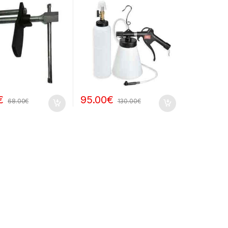
€
95.00
€
68.00
€
130.00
€