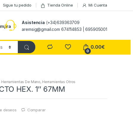
Sigue tu pedido
Tienda Online
Mi Cuenta
Asistencia
(+34)639363709
ompra
aremsig@gmail.com 674114853 | 695905001
0.00
€
0
,
Herramientas De Mano
,
Herramientas Otros
CTO HEX. 1″ 67MM
 de deseos
Comparar