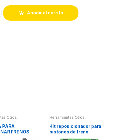
Añadir al carrito
tas Otros
,
Herramientas Otros
,
tas Frenos y
Herramientas Frenos y
ción
Refrigeración
A PARA
Kit reposicionador para
ONAR FRENOS
pistones de freno