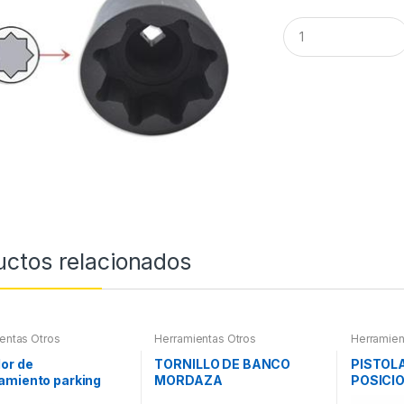
Q
u
a
n
t
i
t
y
uctos relacionados
entas Otros
Herramientas Otros
Herramien
Herramien
Refrigera
or de
TORNILLO DE BANCO
PISTOL
amiento parking
MORDAZA
POSICI