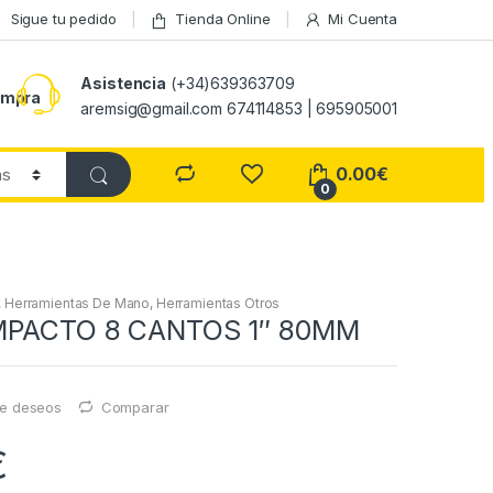
Sigue tu pedido
Tienda Online
Mi Cuenta
Asistencia
(+34)639363709
ompra
aremsig@gmail.com 674114853 | 695905001
0.00
€
0
,
Herramientas De Mano
,
Herramientas Otros
MPACTO 8 CANTOS 1″ 80MM
 de deseos
Comparar
€