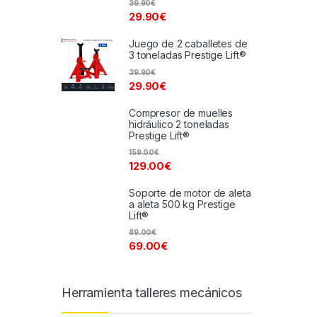
39.90
€
29.90
€
Juego de 2 caballetes de
3 toneladas Prestige Lift®
39.90
€
29.90
€
Compresor de muelles
hidráulico 2 toneladas
Prestige Lift®
159.00
€
129.00
€
Soporte de motor de aleta
a aleta 500 kg Prestige
Lift®
89.00
€
69.00
€
Herramienta talleres mecánicos