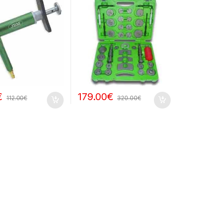
€
179.00
€
112.00
€
320.00
€