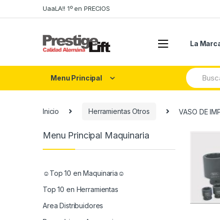
Skip
Skip
UaaLA!! 1º en PRECIOS
to
to
navigation
content
La Marc
Search
Menu Principal
for:
Inicio
Herramientas Otros
VASO DE IM
Menu Principal Maquinaria
☺Top 10 en Maquinaria☺
Top 10 en Herramientas
Area Distribuidores