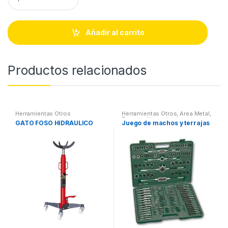
u
a
n
t
Añadir al carrito
i
t
y
Productos relacionados
Herramientas Otros
Herramientas Otros
,
Area Metal,
Roscas, Herramientas
,
GATO FOSO HIDRÁULICO
Juego de machos y terrajas
Maletines Herramientas,
Extractores, Compresímetros,
otros