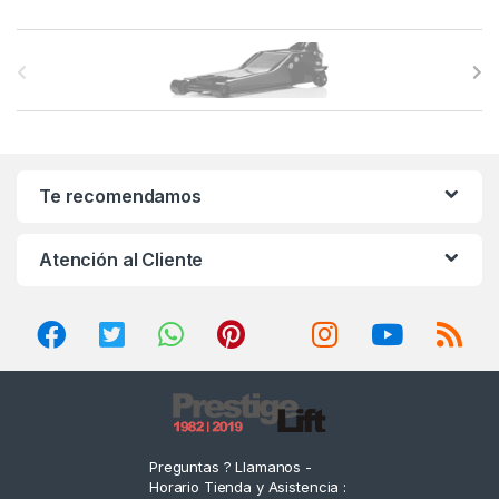
B
r
a
n
Te recomendamos
d
Atención al Cliente
s
C
a
r
o
Preguntas ? Llamanos -
Horario Tienda y Asistencia :
u