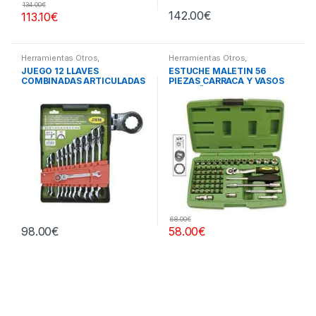
134.00
€
142.00
€
113.10
€
Herramientas Otros
,
Herramientas Otros
,
Herramientas De Mano
,
Herramientas De Mano
,
JUEGO 12 LLAVES
ESTUCHE MALETIN 56
Herramientas De Mano
Herramientas De Mano
,
COMBINADAS ARTICULADAS
PIEZAS CARRACA Y VASOS
Maletines Herramientas,
Extractores, Compresímetros,
PEQUEÑOS
otros
68.00
€
98.00
€
58.00
€