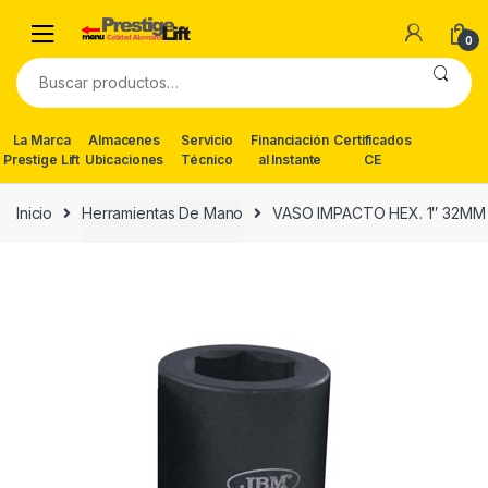
Skip
Skip
to
to
0
navigation
content
Buscar
por:
La Marca
Almacenes
Servicio
Financiación
Certificados
Prestige Lift
Ubicaciones
Técnico
al Instante
CE
Inicio
Herramientas De Mano
VASO IMPACTO HEX. 1″ 32MM