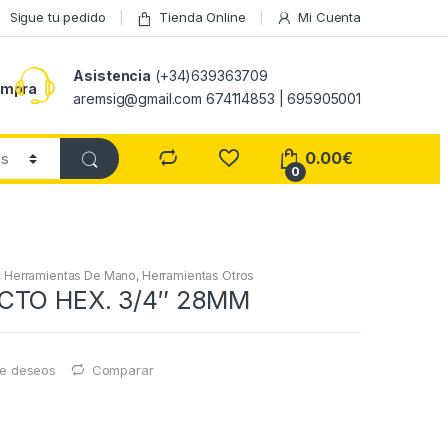
Sigue tu pedido
Tienda Online
Mi Cuenta
Asistencia
(+34)639363709
ompra
aremsig@gmail.com 674114853 | 695905001
0.00
€
0
,
Herramientas De Mano
,
Herramientas Otros
CTO HEX. 3/4″ 28MM
 de deseos
Comparar