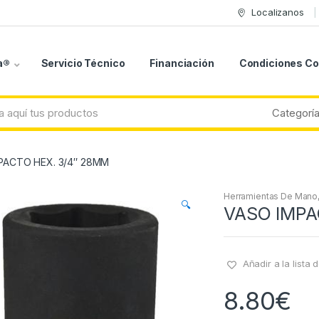
Localizanos
a®
Servicio Técnico
Financiación
Condiciones C
PACTO HEX. 3/4″ 28MM
Herramientas De Mano
🔍
VASO IMPA
Añadir a la lista
8.80
€