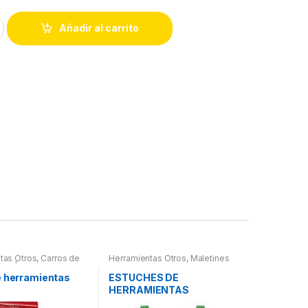
Añadir al carrito
tas Otros
,
Carros de
Herramientas Otros
,
Maletines
tas | Bancos
Herramientas, Extractores,
Compresímetros, otros
e herramientas
ESTUCHES DE
HERRAMIENTAS