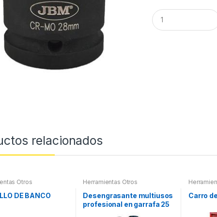
Q
u
a
n
t
i
t
y
uctos relacionados
entas Otros
Herramientas Otros
Herramien
Herramien
LLO DE BANCO
Desengrasante multiusos
Carro d
profesional en garrafa 25
litros