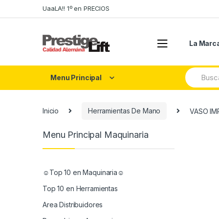
Skip
Skip
UaaLA!! 1º en PRECIOS
to
to
navigation
content
La Marc
Search
Menu Principal
for:
Inicio
Herramientas De Mano
VASO IM
Menu Principal Maquinaria
☺Top 10 en Maquinaria☺
Top 10 en Herramientas
Area Distribuidores