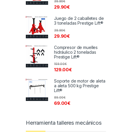
39.90
€
29.90
€
Juego de 2 caballetes de
3 toneladas Prestige Lift®
39.90
€
29.90
€
Compresor de muelles
hidráulico 2 toneladas
Prestige Lift®
159.00
€
129.00
€
Soporte de motor de aleta
a aleta 500 kg Prestige
Lift®
89.00
€
69.00
€
Herramienta talleres mecánicos