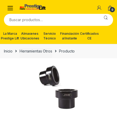
Skip
Skip
to
to
0
navigation
content
Buscar
por:
La Marca
Almacenes
Servicio
Financiación
Certificados
Prestige Lift
Ubicaciones
Técnico
al Instante
CE
Inicio
Herramientas Otros
Producto