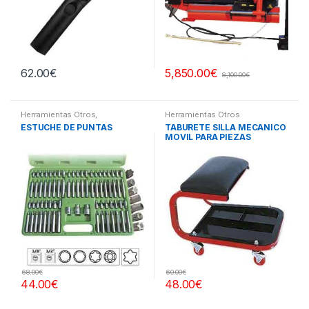
62.00
€
5,850.00
€
8,100.00
€
Herramientas Otros
,
Herramientas Otros
Herramientas De Mano
,
ESTUCHE DE PUNTAS
TABURETE SILLA MECANICO
Herramientas De Mano
,
MOVIL PARA PIEZAS
Maletines Herramientas,
Extractores, Compresímetros,
otros
68.00
€
60.00
€
44.00
€
48.00
€