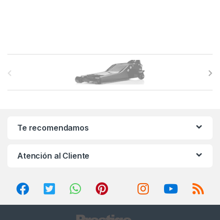
B
r
a
n
Te recomendamos
d
Atención al Cliente
s
C
a