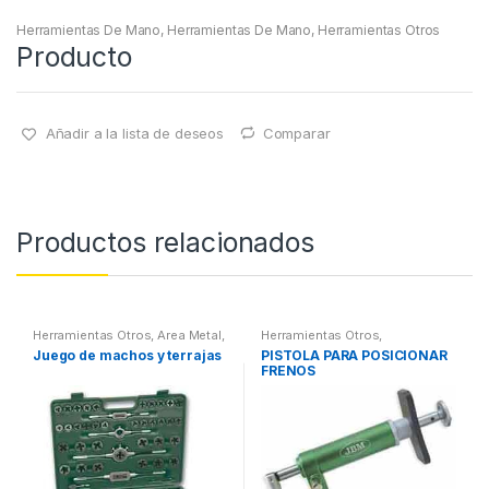
Herramientas De Mano
,
Herramientas De Mano
,
Herramientas Otros
Producto
Añadir a la lista de deseos
Comparar
Productos relacionados
Herramientas Otros
,
Area Metal,
Herramientas Otros
,
Roscas, Herramientas
,
Herramientas Frenos y
Juego de machos y terrajas
PISTOLA PARA POSICIONAR
Maletines Herramientas,
Refrigeración
FRENOS
Extractores, Compresímetros,
otros