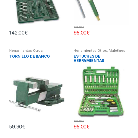
112.00
€
142.00
€
95.00
€
Herramientas Otros
Herramientas Otros
,
Maletines
Herramientas, Extractores,
TORNILLO DE BANCO
ESTUCHES DE
Compresímetros, otros
HERRAMIENTAS
112.00
€
59.90
€
95.00
€