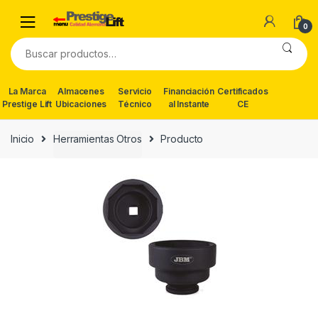
Skip
Skip
to
to
0
navigation
content
Buscar
por:
La Marca
Almacenes
Servicio
Financiación
Certificados
Prestige Lift
Ubicaciones
Técnico
al Instante
CE
Inicio
Herramientas Otros
Producto