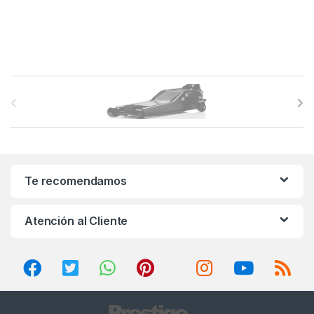
B
r
a
n
Te recomendamos
d
Atención al Cliente
s
C
a
r