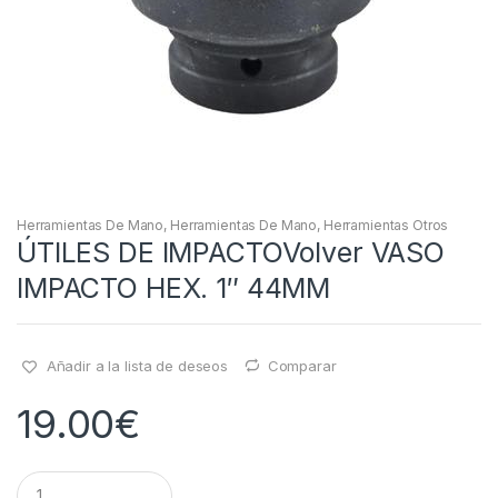
Herramientas De Mano
,
Herramientas De Mano
,
Herramientas Otros
ÚTILES DE IMPACTOVolver VASO
IMPACTO HEX. 1″ 44MM
Añadir a la lista de deseos
Comparar
19.00
€
Q