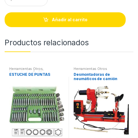
u
a
n
t
Añadir al carrito
i
t
y
Productos relacionados
Herramientas Otros
,
Herramientas Otros
Herramientas De Mano
,
ESTUCHE DE PUNTAS
Desmontadoras de
Herramientas De Mano
,
neumáticos de camión
Maletines Herramientas,
Extractores, Compresímetros,
otros