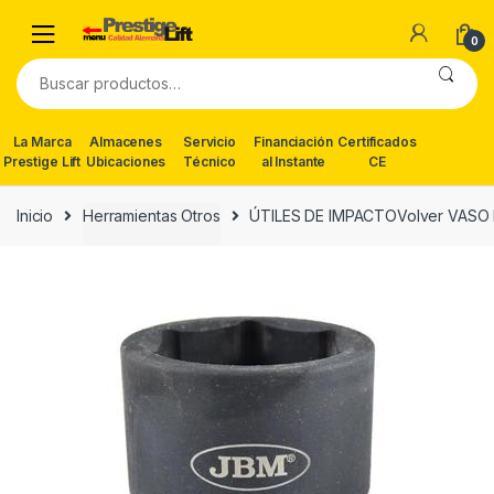
Skip
Skip
to
to
0
navigation
content
Buscar
por:
La Marca
Almacenes
Servicio
Financiación
Certificados
Prestige Lift
Ubicaciones
Técnico
al Instante
CE
Inicio
Herramientas Otros
ÚTILES DE IMPACTOVolver VASO