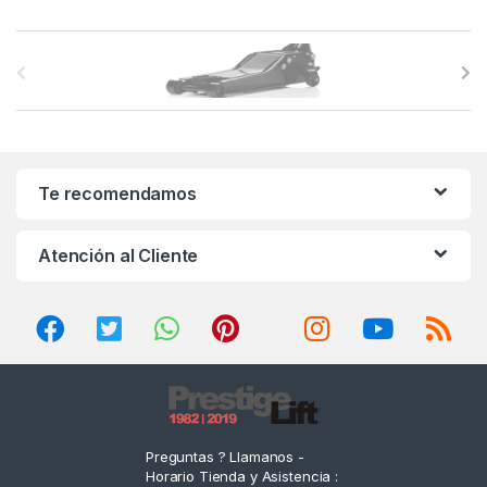
B
r
a
n
Te recomendamos
d
Atención al Cliente
s
C
a
r
o
Preguntas ? Llamanos -
Horario Tienda y Asistencia :
u