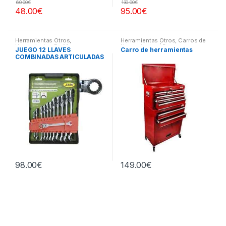
60.00
€
130.00
€
48.00
€
95.00
€
Herramientas Otros
,
Herramientas Otros
,
Carros de
Herramientas De Mano
,
Herramientas | Bancos
JUEGO 12 LLAVES
Carro de herramientas
Herramientas De Mano
COMBINADAS ARTICULADAS
98.00
€
149.00
€