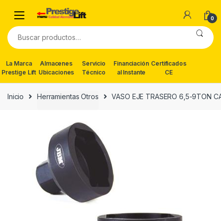
Skip
Skip
to
to
0
navigation
content
Buscar
por:
La Marca
Almacenes
Servicio
Financiación
Certificados
Prestige Lift
Ubicaciones
Técnico
al Instante
CE
Inicio
Herramientas Otros
VASO EJE TRASERO 6,5-9TON 