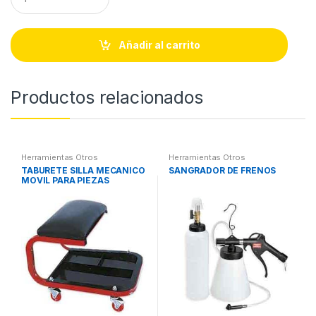
u
a
n
t
Añadir al carrito
i
t
y
Productos relacionados
Herramientas Otros
Herramientas Otros
TABURETE SILLA MECANICO
SANGRADOR DE FRENOS
MOVIL PARA PIEZAS