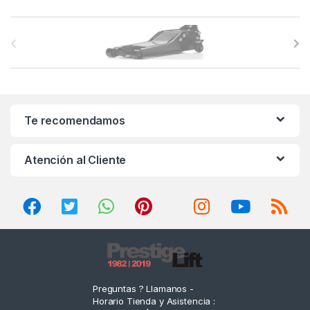
B
r
a
n
Te recomendamos
d
Atención al Cliente
s
C
a
r
o
Preguntas ? Llamanos -
Horario Tienda y Asistencia :
u