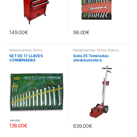
149.00
€
98.00
€
Herramientas Otros
Herramientas Otros
,
Gatos,
Soportes y Hidraulica
SET DE 17 LLAVES
Gato 25 Toneladas
COMBINADAS
oleoneumatico
144.00
€
138.00
€
639.00
€