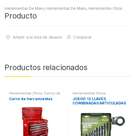
Herramientas De Mano
,
Herramientas De Mano
,
Herramientas Otros
Producto
Añadir a la lista de deseos
Comparar
Productos relacionados
Herramientas Otros
,
Carros de
Herramientas Otros
,
Herramientas | Bancos
Herramientas De Mano
,
Carro de herramientas
JUEGO 12 LLAVES
Herramientas De Mano
COMBINADAS ARTICULADAS