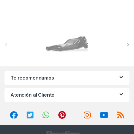
B
r
a
n
Te recomendamos
d
Atención al Cliente
s
C
a