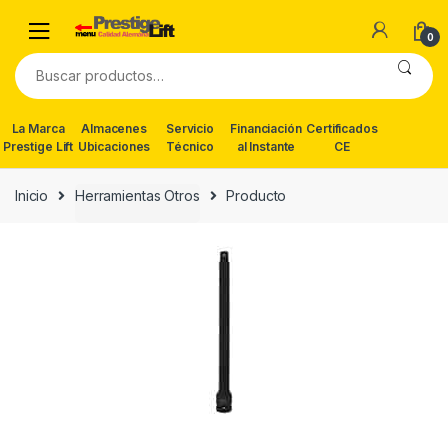
Skip
Skip
to
to
0
navigation
content
Buscar
por:
La Marca
Almacenes
Servicio
Financiación
Certificados
Prestige Lift
Ubicaciones
Técnico
al Instante
CE
Inicio
Herramientas Otros
Producto