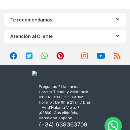
a
n
Te recomendamos
d
Atención al Cliente
s
C
a
r
o
Preguntas ? Llamanos -
Horario Tienda y Asistencia :
u
9:00 a 13:30 | 15:30 a 19h
Horario : De 9h a 21h | 7 Días
s
- Av. d'Habana Vieja, 7
,08860, Castelldefels,
Barcelona. España
e
(+34) 639363709