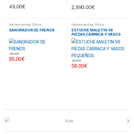
49.00
€
2,990.00
€
Herramientas Otros
Herramientas Otros
,
Herramientas De Mano
,
SANGRADOR DE FRENOS
ESTUCHE MALETIN 56
Herramientas De Mano
,
PIEZAS CARRACA Y VASOS
Maletines Herramientas,
Extractores, Compresímetros,
PEQUEÑOS
otros
130.00
€
95.00
€
68.00
€
58.00
€
B
r