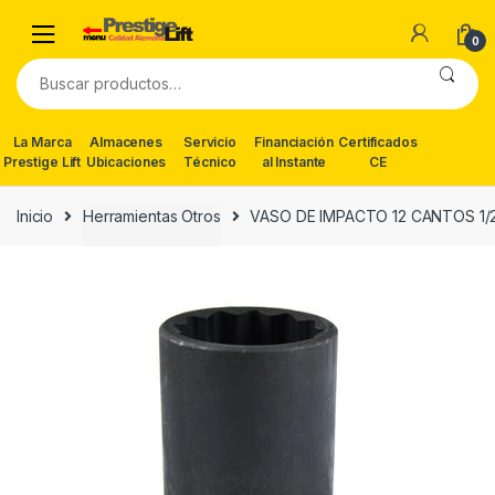
Skip
Skip
to
to
0
navigation
content
Buscar
por:
La Marca
Almacenes
Servicio
Financiación
Certificados
Prestige Lift
Ubicaciones
Técnico
al Instante
CE
Inicio
Herramientas Otros
VASO DE IMPACTO 12 CANTOS 1/