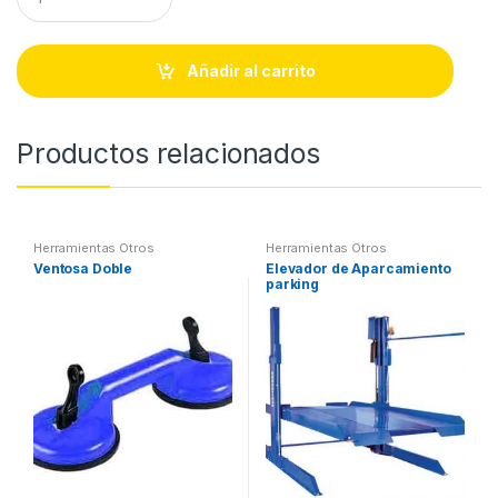
u
a
n
t
Añadir al carrito
i
t
y
Productos relacionados
Herramientas Otros
Herramientas Otros
Ventosa Doble
Elevador de Aparcamiento
parking