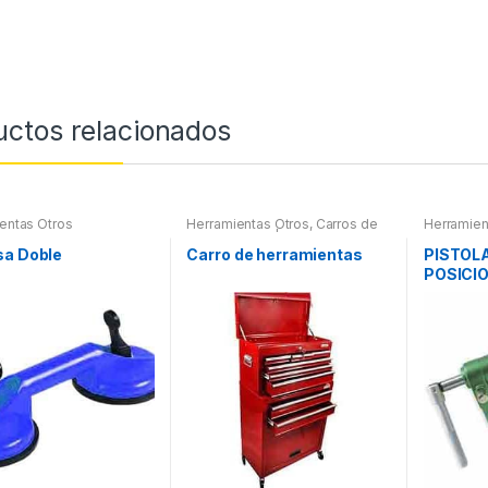
uctos relacionados
entas Otros
Herramientas Otros
,
Carros de
Herramien
Herramientas | Bancos
Herramien
Refrigera
sa Doble
Carro de herramientas
PISTOL
POSICI