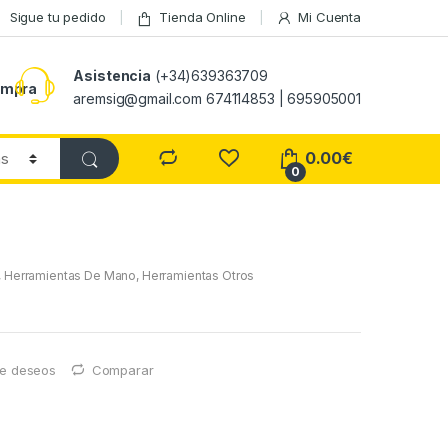
Sigue tu pedido
Tienda Online
Mi Cuenta
Asistencia
(+34)639363709
ompra
aremsig@gmail.com 674114853 | 695905001
0.00
€
0
,
Herramientas De Mano
,
Herramientas Otros
 de deseos
Comparar