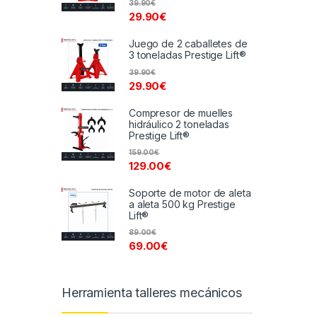
39.90
€
29.90
€
Juego de 2 caballetes de
3 toneladas Prestige Lift®
39.90
€
29.90
€
Compresor de muelles
hidráulico 2 toneladas
Prestige Lift®
159.00
€
129.00
€
Soporte de motor de aleta
a aleta 500 kg Prestige
Lift®
89.00
€
69.00
€
Herramienta talleres mecánicos