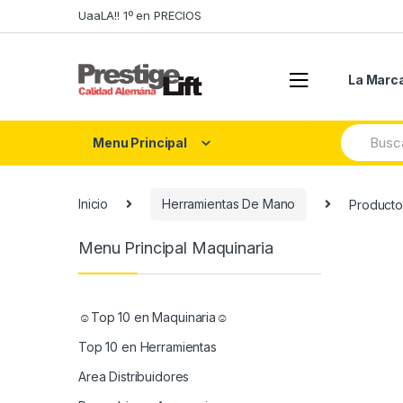
Skip
Skip
UaaLA!! 1º en PRECIOS
to
to
navigation
content
La Marc
Search
Menu Principal
for:
Inicio
Herramientas De Mano
Product
Menu Principal Maquinaria
☺Top 10 en Maquinaria☺
Top 10 en Herramientas
Area Distribuidores