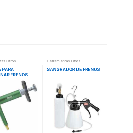
tas Otros
,
Herramientas Otros
tas Frenos y
ción
A PARA
SANGRADOR DE FRENOS
ONAR FRENOS