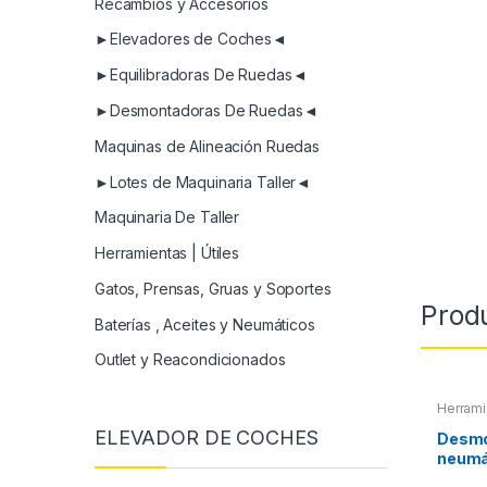
Recambios y Accesorios
►Elevadores de Coches◄
►Equilibradoras De Ruedas◄
►Desmontadoras De Ruedas◄
Maquinas de Alineación Ruedas
►Lotes de Maquinaria Taller◄
Maquinaria De Taller
Herramientas | Útiles
Gatos, Prensas, Gruas y Soportes
Prod
Baterías , Aceites y Neumáticos
Outlet y Reacondicionados
Herrami
ELEVADOR DE COCHES
Desmo
neumá