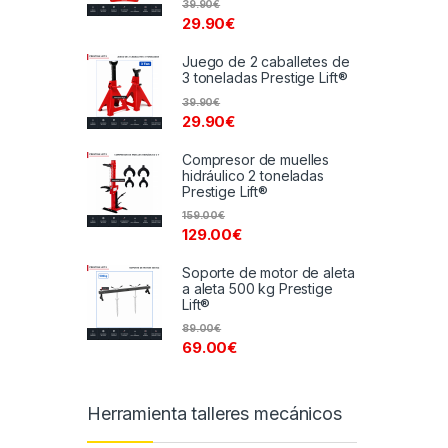
39.90
€
29.90
€
Juego de 2 caballetes de
3 toneladas Prestige Lift®
39.90
€
29.90
€
Compresor de muelles
hidráulico 2 toneladas
Prestige Lift®
159.00
€
129.00
€
Soporte de motor de aleta
a aleta 500 kg Prestige
Lift®
89.00
€
69.00
€
Herramienta talleres mecánicos