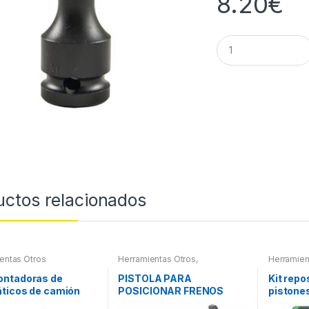
8.20
€
Q
u
a
n
t
i
t
y
uctos relacionados
entas Otros
Herramientas Otros
,
Herramien
Herramientas Frenos y
Herramien
Refrigeración
Refrigera
ntadoras de
PISTOLA PARA
Kit repo
ticos de camión
POSICIONAR FRENOS
pistones