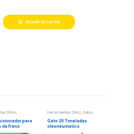
Añadir al carrito
tas Otros
,
Herramientas Otros
,
Gatos,
tas Frenos y
Soportes y Hidraulica
ción
sicionador para
Gato 25 Toneladas
 de freno
oleoneumatico