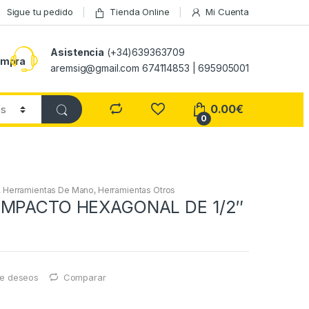
Sigue tu pedido
Tienda Online
Mi Cuenta
Asistencia
(+34)639363709
ompra
aremsig@gmail.com 674114853 | 695905001
0.00
€
0
,
Herramientas De Mano
,
Herramientas Otros
IMPACTO HEXAGONAL DE 1/2″
 de deseos
Comparar