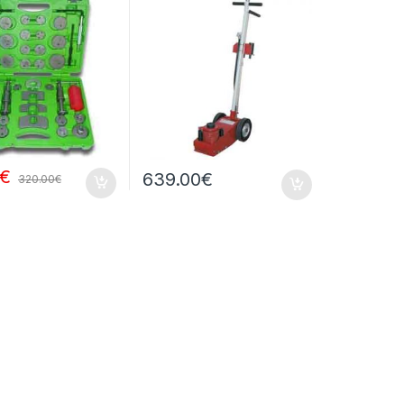
€
639.00
€
320.00
€