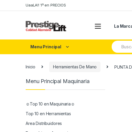
Skip
Skip
UaaLA!! 1º en PRECIOS
to
to
navigation
content
La Marc
Search
Menu Principal
for:
Inicio
Herramientas De Mano
PUNTA D
Menu Principal Maquinaria
☺Top 10 en Maquinaria☺
Top 10 en Herramientas
Area Distribuidores