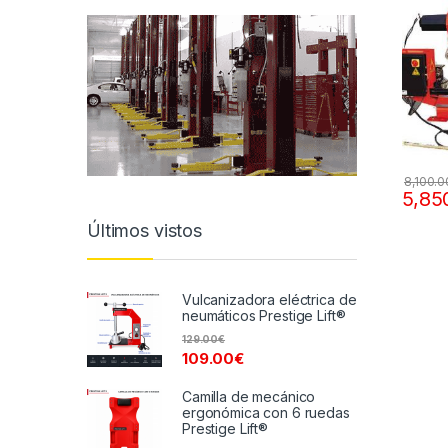
8,100.0
5,85
Últimos vistos
Vulcanizadora eléctrica de
neumáticos Prestige Lift®
129.00
€
109.00
€
Camilla de mecánico
ergonómica con 6 ruedas
Prestige Lift®