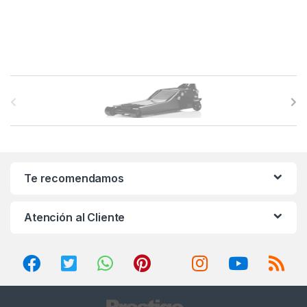
B
r
a
n
Te recomendamos
d
Atención al Cliente
s
C
a