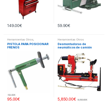
149.00
€
59.90
€
Herramientas Otros
,
Herramientas Otros
Herramientas Frenos y
PISTOLA PARA POSICIONAR
Desmontadoras de
Refrigeración
FRENOS
neumáticos de camión
112.00
€
95.00
€
5,850.00
€
8,100.00
€