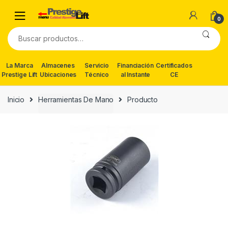
Skip
Skip
to
to
0
navigation
content
Buscar
por:
La Marca
Almacenes
Servicio
Financiación
Certificados
Prestige Lift
Ubicaciones
Técnico
al Instante
CE
Inicio
Herramientas De Mano
Producto