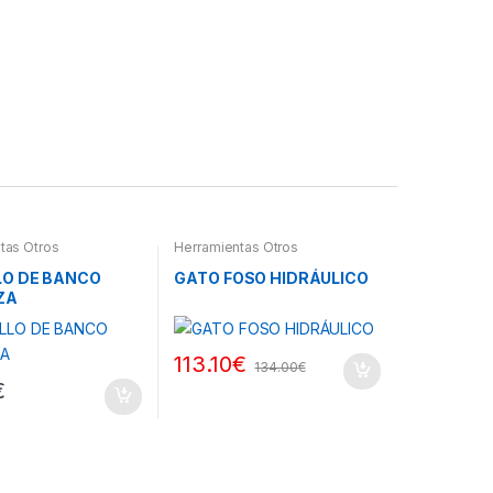
tas Otros
Herramientas Otros
LO DE BANCO
GATO FOSO HIDRÁULICO
ZA
113.10
€
134.00
€
€