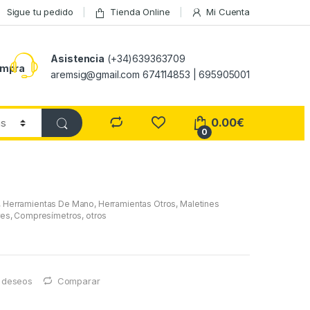
Sigue tu pedido
Tienda Online
Mi Cuenta
Asistencia
(+34)639363709
ompra
aremsig@gmail.com 674114853 | 695905001
0.00
€
0
,
Herramientas De Mano
,
Herramientas Otros
,
Maletines
res, Compresímetros, otros
e deseos
Comparar