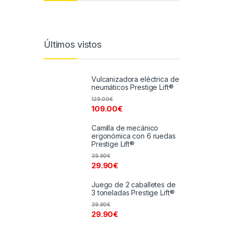
Últimos vistos
Vulcanizadora eléctrica de
neumáticos Prestige Lift®
129.00
€
109.00
€
Camilla de mecánico
ergonómica con 6 ruedas
Prestige Lift®
39.90
€
29.90
€
Juego de 2 caballetes de
3 toneladas Prestige Lift®
39.90
€
29.90
€