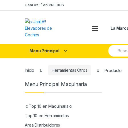
Skip
Skip
UaaLA!! 1º en PRECIOS
to
to
navigation
content
La Marc
Search
Menu Principal
for:
Inicio
Herramientas Otros
Producto
Menu Principal Maquinaria
☺Top 10 en Maquinaria☺
Top 10 en Herramientas
Area Distribuidores