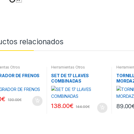
uctos relacionados
entas Otros
Herramientas Otros
Herramien
RADOR DE FRENOS
SET DE 17 LLAVES
TORNIL
COMBINADAS
MORDA
0
€
130.00
€
138.00
€
89.00
144.00
€