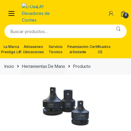
Skip
Skip
to
to
0
navigation
content
Buscar
por:
La Marca
Almacenes
Servicio
Financiación
Certificados
Prestige Lift
Ubicaciones
Técnico
al Instante
CE
Inicio
Herramientas De Mano
Producto