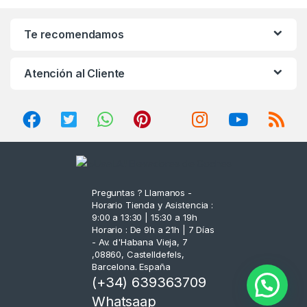
n
Te recomendamos
d
Atención al Cliente
s
C
a
r
o
Preguntas ? Llamanos -
Horario Tienda y Asistencia :
u
9:00 a 13:30 | 15:30 a 19h
Horario : De 9h a 21h | 7 Días
s
- Av. d'Habana Vieja, 7
,08860, Castelldefels,
Barcelona. España
e
(+34) 639363709
l
Whatsaap