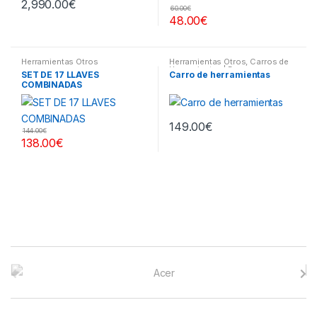
2,990.00
€
60.00
€
48.00
€
Herramientas Otros
Herramientas Otros
,
Carros de
Herramientas | Bancos
SET DE 17 LLAVES
Carro de herramientas
COMBINADAS
149.00
€
144.00
€
138.00
€
B
r
a