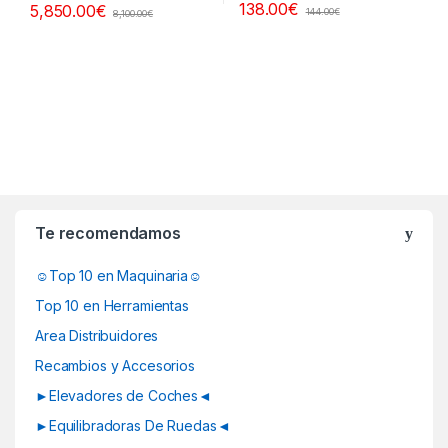
138.00
€
5,850.00
€
144.00
€
8,100.00
€
B
r
Te recomendamos
a
☺Top 10 en Maquinaria☺
n
Top 10 en Herramientas
d
Area Distribuidores
Recambios y Accesorios
s
►Elevadores de Coches◄
C
►Equilibradoras De Ruedas◄