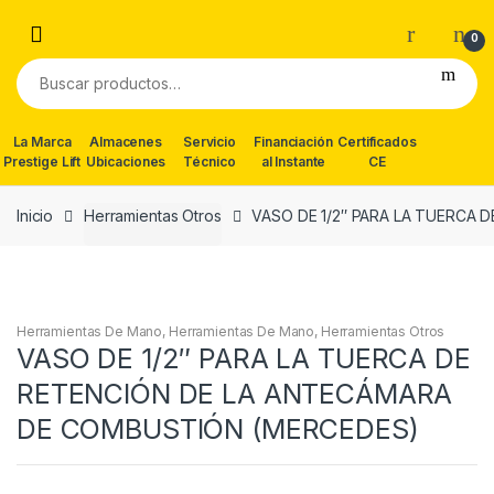
Skip
Skip
to
to
0
navigation
content
Buscar
por:
La Marca
Almacenes
Servicio
Financiación
Certificados
Prestige Lift
Ubicaciones
Técnico
al Instante
CE
Inicio
Herramientas Otros
VASO DE 1/2″ PARA LA TUERCA
Herramientas De Mano
,
Herramientas De Mano
,
Herramientas Otros
VASO DE 1/2″ PARA LA TUERCA DE
RETENCIÓN DE LA ANTECÁMARA
DE COMBUSTIÓN (MERCEDES)