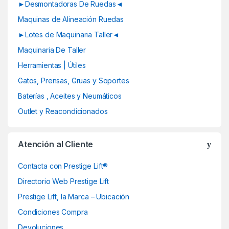
a
►Desmontadoras De Ruedas◄
Maquinas de Alineación Ruedas
r
►Lotes de Maquinaria Taller◄
o
Maquinaria De Taller
u
Herramientas | Útiles
Gatos, Prensas, Gruas y Soportes
s
Baterías , Aceites y Neumáticos
e
Outlet y Reacondicionados
l
Atención al Cliente
Contacta con Prestige Lift®
Directorio Web Prestige Lift
Prestige Lift, la Marca – Ubicación
Condiciones Compra
Devoluciones