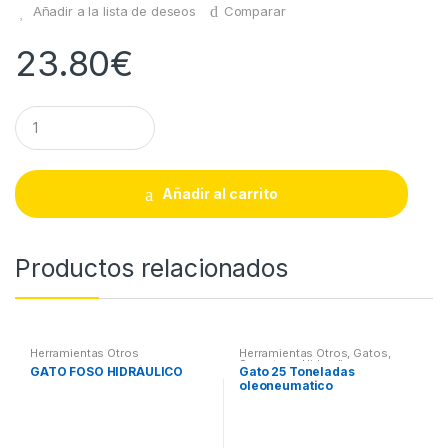
Añadir a la lista de deseos
Comparar
23.80
€
Q
u
a
n
t
Añadir al carrito
i
t
y
Productos relacionados
Herramientas Otros
Herramientas Otros
,
Gatos,
Soportes y Hidraulica
GATO FOSO HIDRÁULICO
Gato 25 Toneladas
oleoneumatico