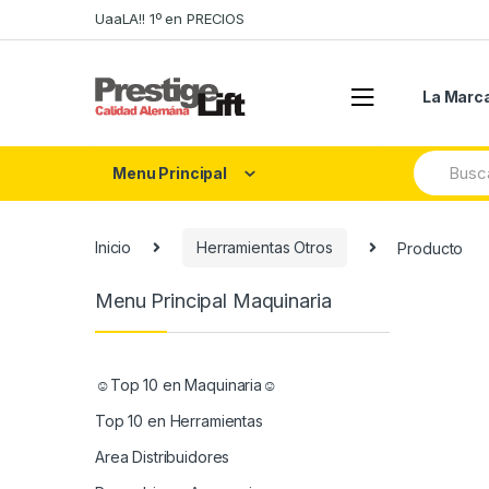
Skip
Skip
UaaLA!! 1º en PRECIOS
to
to
navigation
content
La Marc
Search
Menu Principal
for:
Inicio
Herramientas Otros
Producto
Menu Principal Maquinaria
☺Top 10 en Maquinaria☺
Top 10 en Herramientas
Area Distribuidores