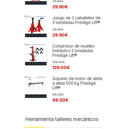
39.90
€
29.90
€
Juego de 2 caballetes de
3 toneladas Prestige Lift®
39.90
€
29.90
€
Compresor de muelles
hidráulico 2 toneladas
Prestige Lift®
159.00
€
129.00
€
Soporte de motor de aleta
a aleta 500 kg Prestige
Lift®
89.00
€
69.00
€
Herramienta talleres mecánicos