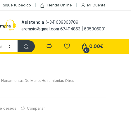
Sigue tu pedido
Tienda Online
Mi Cuenta
Asistencia
(+34)639363709
ompra
aremsig@gmail.com 674114853 | 695905001
0.00
€
0
,
Herramientas De Mano
,
Herramientas Otros
 de deseos
Comparar