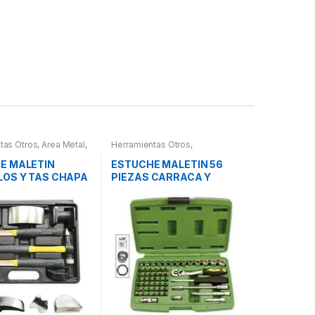
tas Otros
,
Area Metal,
Herramientas Otros
,
erramientas
,
Chapa y
Herramientas De Mano
,
letines Herramientas,
Herramientas De Mano
,
E MALETIN
ESTUCHE MALETIN 56
es, Compresímetros,
Maletines Herramientas,
LOS Y TAS CHAPA
PIEZAS CARRACA Y
Extractores, Compresímetros,
otros
URA
VASOS PEQUEÑOS