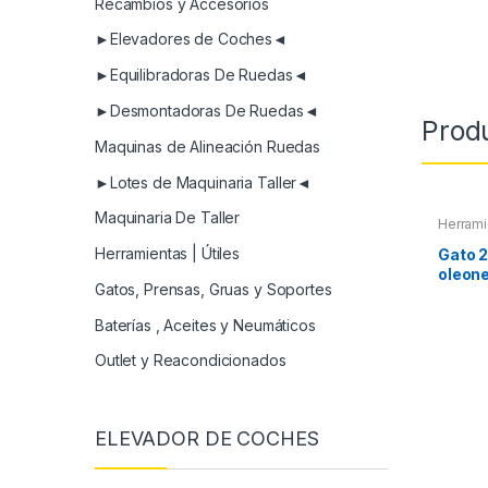
Recambios y Accesorios
►Elevadores de Coches◄
►Equilibradoras De Ruedas◄
►Desmontadoras De Ruedas◄
Prod
Maquinas de Alineación Ruedas
►Lotes de Maquinaria Taller◄
Maquinaria De Taller
Herrami
Soporte
Herramientas | Útiles
Gato 
oleon
Gatos, Prensas, Gruas y Soportes
Baterías , Aceites y Neumáticos
Outlet y Reacondicionados
ELEVADOR DE COCHES