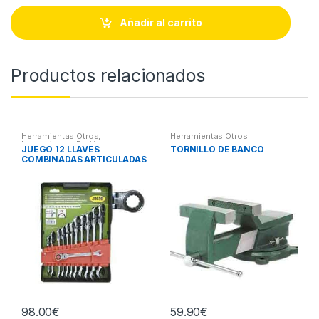
n
t
Añadir al carrito
i
t
y
Productos relacionados
Herramientas Otros
,
Herramientas Otros
Herramientas De Mano
,
JUEGO 12 LLAVES
TORNILLO DE BANCO
Herramientas De Mano
COMBINADAS ARTICULADAS
98.00
€
59.90
€