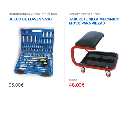
Herramientas Otros
,
Maletines
Herramientas Otros
Herramientas, Extractores,
JUEGO DE LLAVES VASO
TABURETE SILLA MECANICO
Compresímetros, otros
MOVIL PARA PIEZAS
60.00
€
95.00
€
48.00
€