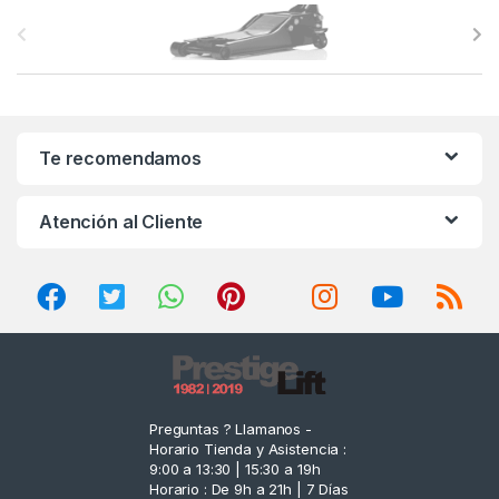
B
r
a
n
Te recomendamos
d
Atención al Cliente
s
C
a
r
o
Preguntas ? Llamanos -
Horario Tienda y Asistencia :
u
9:00 a 13:30 | 15:30 a 19h
Horario : De 9h a 21h | 7 Días