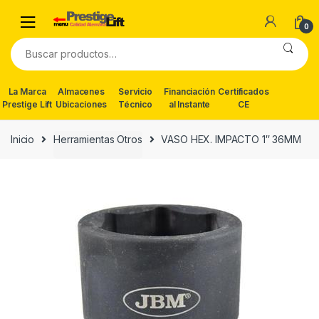
Skip
Skip
to
to
0
navigation
content
Buscar
por:
La Marca
Almacenes
Servicio
Financiación
Certificados
Prestige Lift
Ubicaciones
Técnico
al Instante
CE
Inicio
Herramientas Otros
VASO HEX. IMPACTO 1″ 36MM