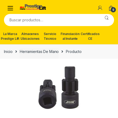
Skip
Skip
to
to
0
navigation
content
Buscar
por:
La Marca
Almacenes
Servicio
Financiación
Certificados
Prestige Lift
Ubicaciones
Técnico
al Instante
CE
Inicio
Herramientas De Mano
Producto