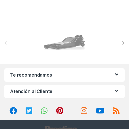
B
r
a
n
Te recomendamos
d
Atención al Cliente
s
C
a