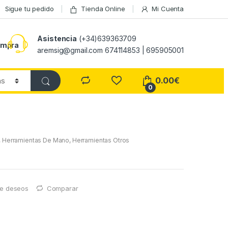
Sigue tu pedido
Tienda Online
Mi Cuenta
Asistencia
(+34)639363709
ompra
aremsig@gmail.com 674114853 | 695905001
0.00
€
0
,
Herramientas De Mano
,
Herramientas Otros
 de deseos
Comparar