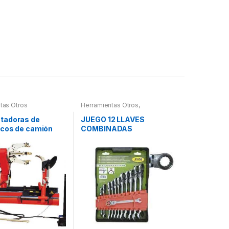
tas Otros
Herramientas Otros
,
Herramientas De Mano
,
Herramientas De Mano
tadoras de
JUEGO 12 LLAVES
cos de camión
COMBINADAS
ARTICULADAS