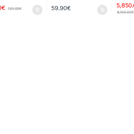
5,850
0
€
59.90
€
130.00
€
8,100.00
€