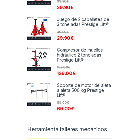
39.90
€
29.90
€
Juego de 2 caballetes de
3 toneladas Prestige Lift®
39.90
€
29.90
€
Compresor de muelles
hidráulico 2 toneladas
Prestige Lift®
159.00
€
129.00
€
Soporte de motor de aleta
a aleta 500 kg Prestige
Lift®
89.00
€
69.00
€
Herramienta talleres mecánicos