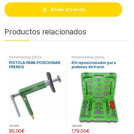
n
t
Añadir al carrito
i
t
y
Productos relacionados
Herramientas Otros
,
Herramientas Otros
,
Herramientas Frenos y
Herramientas Frenos y
PISTOLA PARA POSICIONAR
Kit reposicionador para
Refrigeración
Refrigeración
FRENOS
pistones de freno
112.00
€
320.00
€
95.00
€
179.00
€