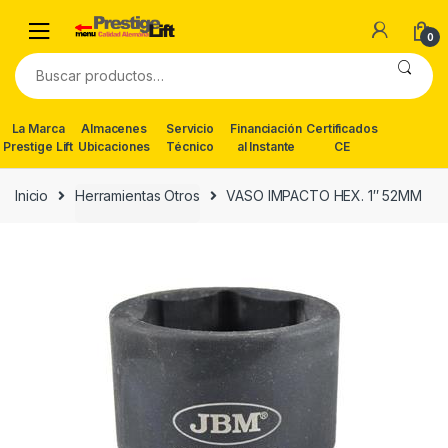
Skip
Skip
to
to
0
navigation
content
Buscar
por:
La Marca
Almacenes
Servicio
Financiación
Certificados
Prestige Lift
Ubicaciones
Técnico
al Instante
CE
Inicio
Herramientas Otros
VASO IMPACTO HEX. 1″ 52MM