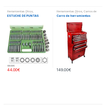
Herramientas Otros
,
Herramientas Otros
,
Carros de
Herramientas De Mano
,
Herramientas | Bancos
ESTUCHE DE PUNTAS
Carro de herramientas
Herramientas De Mano
,
Maletines Herramientas,
Extractores, Compresímetros,
otros
68.00
€
44.00
€
149.00
€