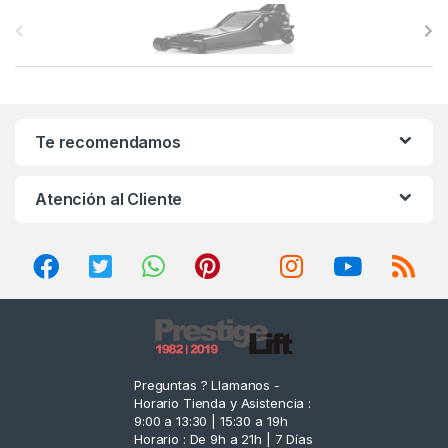
B
r
a
n
Te recomendamos
d
Atención al Cliente
s
C
a
r
o
Preguntas ? Llamanos -
Horario Tienda y Asistencia :
u
9:00 a 13:30 | 15:30 a 19h
Horario : De 9h a 21h | 7 Días