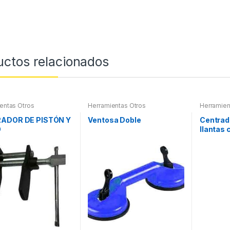
uctos relacionados
entas Otros
Herramientas Otros
Herramien
ADOR DE PISTÓN Y
Ventosa Doble
Centrad
O
llantas 
central