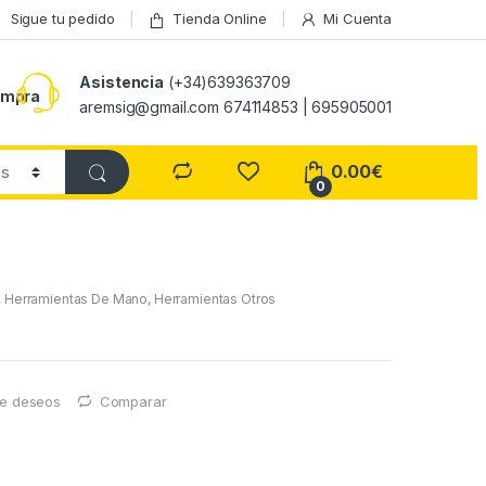
Sigue tu pedido
Tienda Online
Mi Cuenta
Asistencia
(+34)639363709
ompra
aremsig@gmail.com 674114853 | 695905001
0.00
€
0
,
Herramientas De Mano
,
Herramientas Otros
 de deseos
Comparar