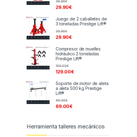
39.90
€
29.90
€
Juego de 2 caballetes de
3 toneladas Prestige Lift®
39.90
€
29.90
€
Compresor de muelles
hidráulico 2 toneladas
Prestige Lift®
159.00
€
129.00
€
Soporte de motor de aleta
a aleta 500 kg Prestige
Lift®
89.00
€
69.00
€
Herramienta talleres mecánicos