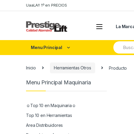
Skip
Skip
UaaLA!! 1º en PRECIOS
to
to
navigation
content
La Marc
Search
Menu Principal
for:
Inicio
Herramientas Otros
Producto
Menu Principal Maquinaria
☺Top 10 en Maquinaria☺
Top 10 en Herramientas
Area Distribuidores