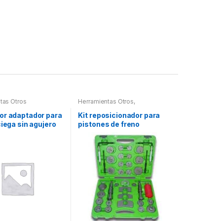
tas Otros
Herramientas Otros
,
Herramientas Frenos y
Refrigeración
or adaptador para
Kit reposicionador para
ciega sin agujero
pistones de freno