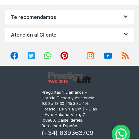
a
n
Te recomendamos
d
Atención al Cliente
s
C
a
r
o
Preguntas ? Llamanos -
Horario Tienda y Asistencia :
u
9:00 a 13:30 | 15:30 a 19h
Horario : De 9h a 21h | 7 Días
s
- Av. d'Habana Vieja, 7
,08860, Castelldefels,
e
Barcelona. España
(+34) 639363709
l