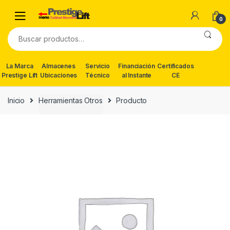
Skip
Skip
to
to
0
navigation
content
Buscar
por:
La Marca
Almacenes
Servicio
Financiación
Certificados
Prestige Lift
Ubicaciones
Técnico
al Instante
CE
Inicio
Herramientas Otros
Producto