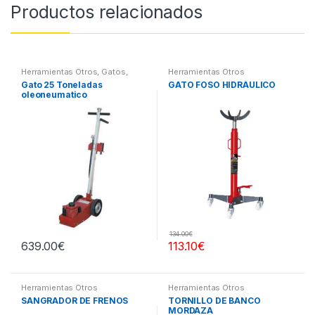
Productos relacionados
Herramientas Otros
,
Gatos,
Herramientas Otros
Soportes y Hidraulica
Gato 25 Toneladas
GATO FOSO HIDRÁULICO
oleoneumatico
134.00
€
639.00
€
113.10
€
Herramientas Otros
Herramientas Otros
SANGRADOR DE FRENOS
TORNILLO DE BANCO
MORDAZA