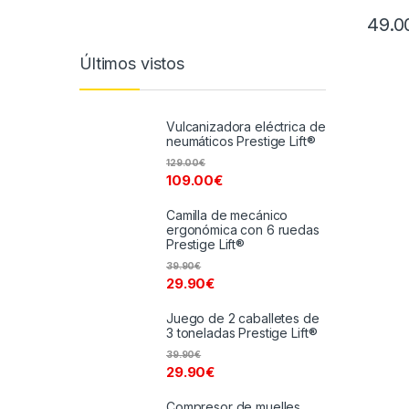
49.0
Últimos vistos
Vulcanizadora eléctrica de
neumáticos Prestige Lift®
129.00
€
109.00
€
Camilla de mecánico
ergonómica con 6 ruedas
Prestige Lift®
39.90
€
29.90
€
Juego de 2 caballetes de
3 toneladas Prestige Lift®
39.90
€
29.90
€
Compresor de muelles