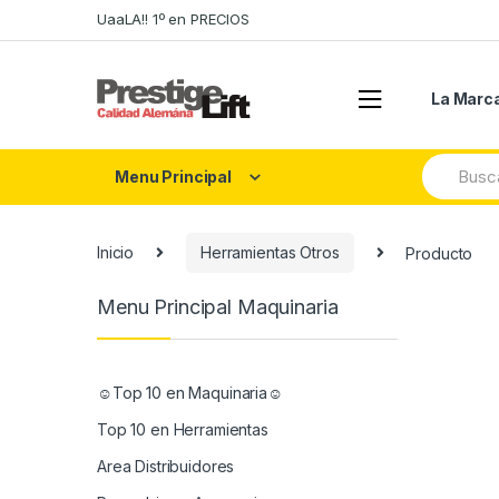
Skip
Skip
UaaLA!! 1º en PRECIOS
to
to
navigation
content
La Marc
Search
Menu Principal
for:
Inicio
Herramientas Otros
Producto
Menu Principal Maquinaria
☺Top 10 en Maquinaria☺
Top 10 en Herramientas
Area Distribuidores