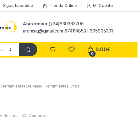
Sigue tu pedido
Tienda Online
Mi Cuenta
Asistencia
(+34)639363709
ompra
aremsig@gmail.com 674114853 | 695905001
0.00
€
0
,
Herramientas De Mano
,
Herramientas Otros
 de deseos
Comparar