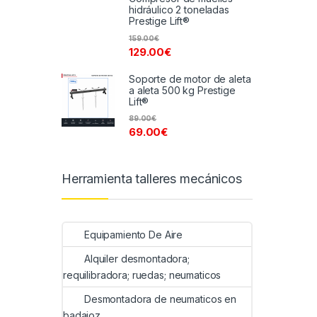
hidráulico 2 toneladas
Prestige Lift®
159.00
€
129.00
€
Soporte de motor de aleta
a aleta 500 kg Prestige
Lift®
89.00
€
69.00
€
Herramienta talleres mecánicos
Equipamiento De Aire
Alquiler desmontadora;
requilibradora; ruedas; neumaticos
Desmontadora de neumaticos en
badajoz