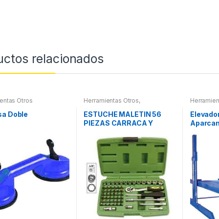
uctos relacionados
entas Otros
Herramientas Otros
,
Herramien
Herramientas De Mano
,
Herramientas De Mano
,
sa Doble
ESTUCHE MALETIN 56
Elevado
Maletines Herramientas,
PIEZAS CARRACA Y
Aparcam
Extractores, Compresímetros,
otros
VASOS PEQUEÑOS