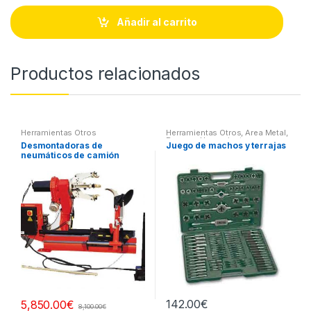
n
t
Añadir al carrito
i
t
y
Productos relacionados
Herramientas Otros
Herramientas Otros
,
Area Metal,
Roscas, Herramientas
,
Desmontadoras de
Juego de machos y terrajas
Maletines Herramientas,
neumáticos de camión
Extractores, Compresímetros,
otros
142.00
€
5,850.00
€
8,100.00
€