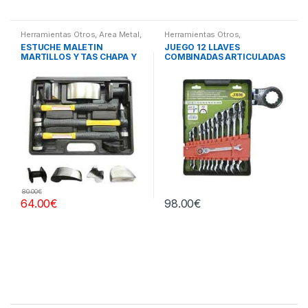
Herramientas Otros
,
Area Metal,
Herramientas Otros
,
Roscas, Herramientas
,
Chapa y
Herramientas De Mano
,
ESTUCHE MALETIN
JUEGO 12 LLAVES
Pintura
,
Maletines Herramientas,
Herramientas De Mano
MARTILLOS Y TAS CHAPA Y
COMBINADAS ARTICULADAS
Extractores, Compresímetros,
otros
PINTURA
80.00
€
64.00
€
98.00
€