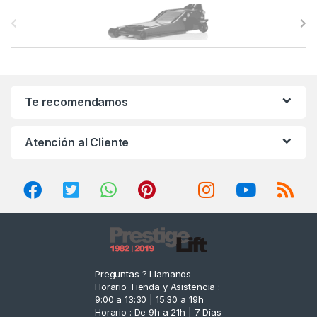
B
r
a
n
Te recomendamos
d
Atención al Cliente
s
C
a
r
o
Preguntas ? Llamanos -
Horario Tienda y Asistencia :
u
9:00 a 13:30 | 15:30 a 19h
Horario : De 9h a 21h | 7 Días