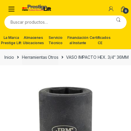
Skip
Skip
to
to
0
navigation
content
Buscar
por:
La Marca
Almacenes
Servicio
Financiación
Certificados
Prestige Lift
Ubicaciones
Técnico
al Instante
CE
Inicio
Herramientas Otros
VASO IMPACTO HEX. 3/4″ 36MM