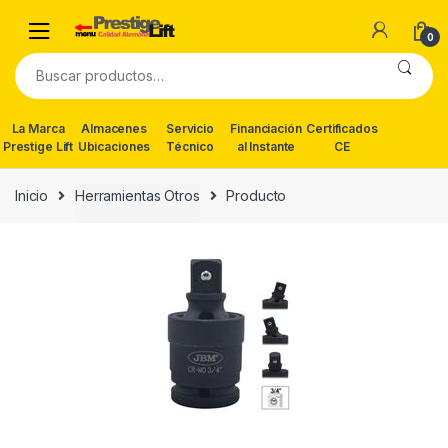
Skip
Skip
to
to
0
navigation
content
Buscar
por:
La Marca
Almacenes
Servicio
Financiación
Certificados
Prestige Lift
Ubicaciones
Técnico
al Instante
CE
Inicio
Herramientas Otros
Producto