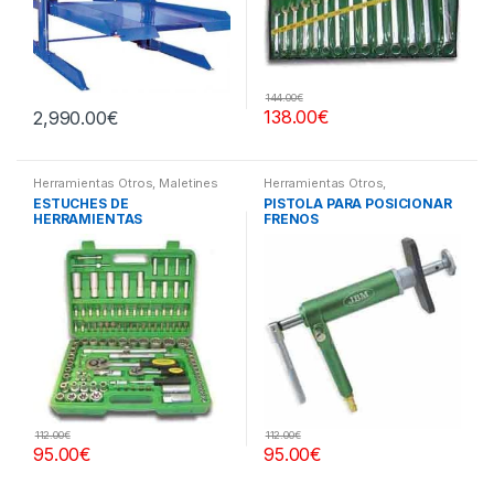
144.00
€
138.00
€
2,990.00
€
Herramientas Otros
,
Maletines
Herramientas Otros
,
Herramientas, Extractores,
Herramientas Frenos y
ESTUCHES DE
PISTOLA PARA POSICIONAR
Compresímetros, otros
Refrigeración
HERRAMIENTAS
FRENOS
112.00
€
112.00
€
95.00
€
95.00
€