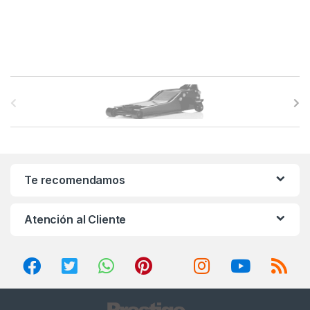
B
r
a
n
Te recomendamos
d
Atención al Cliente
s
C
a