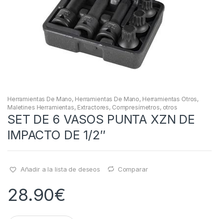
Herramientas De Mano
,
Herramientas De Mano
,
Herramientas Otros
,
Maletines Herramientas, Extractores, Compresímetros, otros
SET DE 6 VASOS PUNTA XZN DE
IMPACTO DE 1/2″
Añadir a la lista de deseos
Comparar
28.90
€