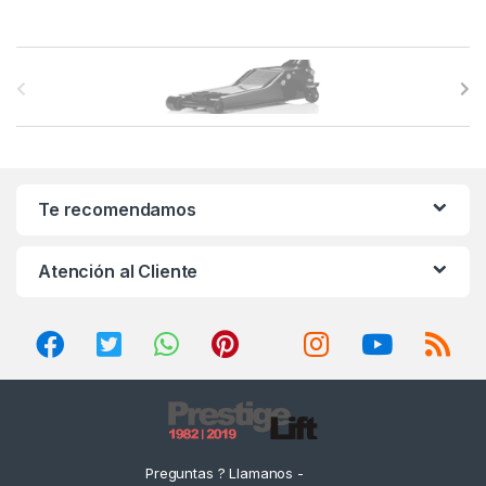
B
r
a
n
Te recomendamos
d
Atención al Cliente
s
C
a
r
o
Preguntas ? Llamanos -