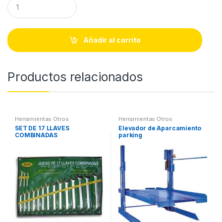
Q
u
a
n
t
Añadir al carrito
i
t
y
Productos relacionados
Herramientas Otros
Herramientas Otros
SET DE 17 LLAVES
Elevador de Aparcamiento
COMBINADAS
parking