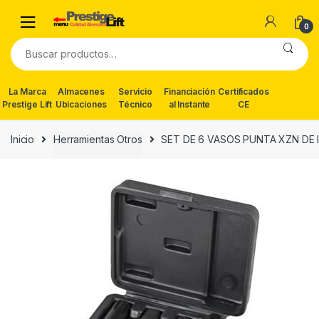
Skip
Skip
to
to
0
navigation
content
Buscar
por:
La Marca
Almacenes
Servicio
Financiación
Certificados
Prestige Lift
Ubicaciones
Técnico
al Instante
CE
Inicio
Herramientas Otros
SET DE 6 VASOS PUNTA XZN DE 