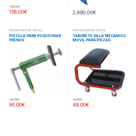
144.00
€
138.00
€
2,990.00
€
Herramientas Otros
,
Herramientas Otros
Herramientas Frenos y
PISTOLA PARA POSICIONAR
TABURETE SILLA MECANICO
Refrigeración
FRENOS
MOVIL PARA PIEZAS
112.00
€
60.00
€
95.00
€
48.00
€