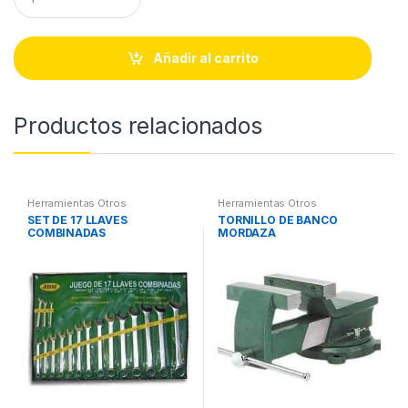
u
a
n
t
Añadir al carrito
i
t
y
Productos relacionados
Herramientas Otros
Herramientas Otros
SET DE 17 LLAVES
TORNILLO DE BANCO
COMBINADAS
MORDAZA