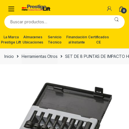
Skip
Skip
to
to
0
navigation
content
Buscar
por:
La Marca
Almacenes
Servicio
Financiación
Certificados
Prestige Lift
Ubicaciones
Técnico
al Instante
CE
Inicio
Herramientas Otros
SET DE 8 PUNTAS DE IMPACTO H