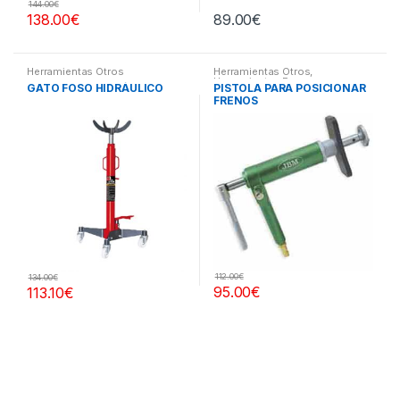
144.00
€
138.00
€
89.00
€
Herramientas Otros
Herramientas Otros
,
Herramientas Frenos y
GATO FOSO HIDRÁULICO
PISTOLA PARA POSICIONAR
Refrigeración
FRENOS
112.00
€
134.00
€
95.00
€
113.10
€