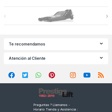
B
r
a
n
Te recomendamos
d
Atención al Cliente
s
C
a
r
o
Preguntas ? Llamanos -
Horario Tienda y Asistencia :
u