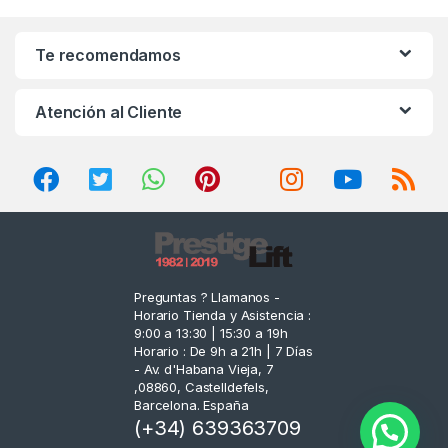
a
n
Te recomendamos
d
Atención al Cliente
s
C
a
r
o
Preguntas ? Llamanos -
Horario Tienda y Asistencia :
u
9:00 a 13:30 | 15:30 a 19h
Horario : De 9h a 21h | 7 Días
s
- Av. d'Habana Vieja, 7
,08860, Castelldefels,
e
Barcelona. España
(+34) 639363709
l