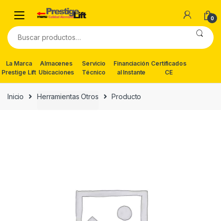
Skip
Skip
to
to
0
navigation
content
Buscar
por:
La Marca
Almacenes
Servicio
Financiación
Certificados
Prestige Lift
Ubicaciones
Técnico
al Instante
CE
Inicio
Herramientas Otros
Producto