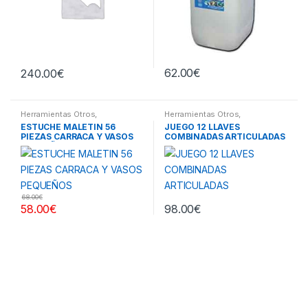
62.00
€
240.00
€
Herramientas Otros
,
Herramientas Otros
,
Herramientas De Mano
,
Herramientas De Mano
,
ESTUCHE MALETIN 56
JUEGO 12 LLAVES
Herramientas De Mano
,
Herramientas De Mano
PIEZAS CARRACA Y VASOS
COMBINADAS ARTICULADAS
Maletines Herramientas,
Extractores, Compresímetros,
PEQUEÑOS
otros
68.00
€
58.00
€
98.00
€