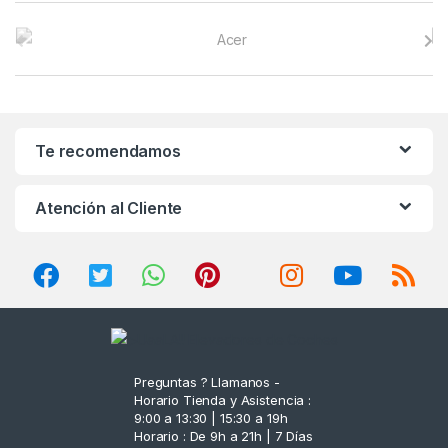
B
r
a
n
Te recomendamos
d
Atención al Cliente
s
C
a
r
o
Preguntas ? Llamanos -
Horario Tienda y Asistencia :
u
9:00 a 13:30 | 15:30 a 19h
Horario : De 9h a 21h | 7 Días