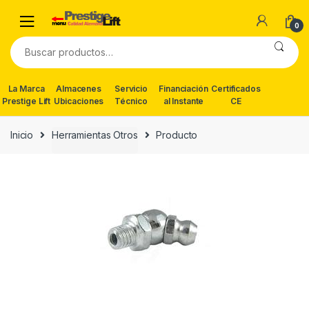
Skip
Skip
to
to
0
navigation
content
Buscar
por:
La Marca
Almacenes
Servicio
Financiación
Certificados
Prestige Lift
Ubicaciones
Técnico
al Instante
CE
Inicio
Herramientas Otros
Producto