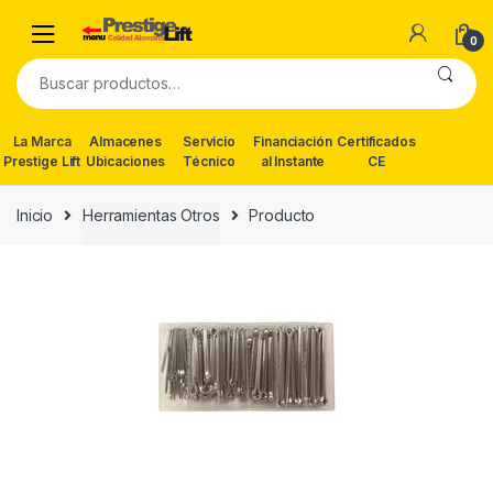
Skip
Skip
to
to
0
navigation
content
Buscar
por:
La Marca
Almacenes
Servicio
Financiación
Certificados
Prestige Lift
Ubicaciones
Técnico
al Instante
CE
Inicio
Herramientas Otros
Producto