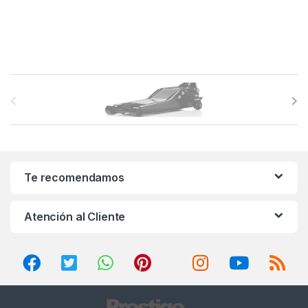
B
r
a
n
Te recomendamos
d
Atención al Cliente
s
C
a
r