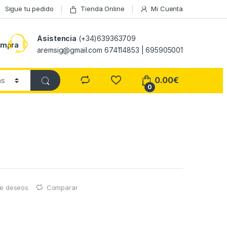
Sigue tu pedido
Tienda Online
Mi Cuenta
Asistencia
(+34)639363709
ompra
aremsig@gmail.com 674114853 | 695905001
0.00
€
0
 de deseos
Comparar