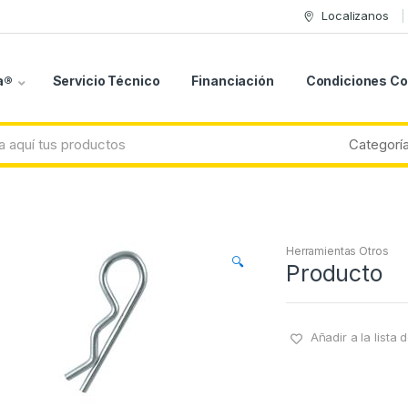
Localizanos
a®
Servicio Técnico
Financiación
Condiciones C
Herramientas Otros
🔍
Producto
Añadir a la lista