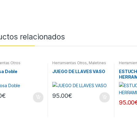
uctos relacionados
entas Otros
Herramientas Otros
,
Maletines
Herramien
Herramientas, Extractores,
Herramient
Compresímetros, otros
Compresím
sa Doble
JUEGO DE LLAVES VASO
ESTUCH
HERRAM
0
€
95.00
€
95.00