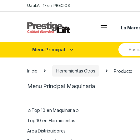
Skip
Skip
UaaLA!! 1º en PRECIOS
to
to
navigation
content
La Marc
Search
Menu Principal
for:
Inicio
Herramientas Otros
Producto
Menu Principal Maquinaria
☺Top 10 en Maquinaria☺
Top 10 en Herramientas
Area Distribuidores