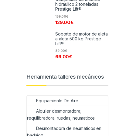
hidráulico 2 toneladas
Prestige Lift®
159.00
€
129.00
€
Soporte de motor de aleta
a aleta 500 kg Prestige
Lift®
89.00
€
69.00
€
Herramienta talleres mecánicos
Equipamiento De Aire
Alquiler desmontadora;
requilibradora; ruedas; neumaticos
Desmontadora de neumaticos en
badajoz