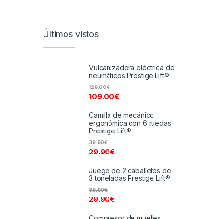
Últimos vistos
Vulcanizadora eléctrica de
neumáticos Prestige Lift®
129.00
€
109.00
€
Camilla de mecánico
ergonómica con 6 ruedas
Prestige Lift®
39.90
€
29.90
€
Juego de 2 caballetes de
3 toneladas Prestige Lift®
39.90
€
29.90
€
Compresor de muelles