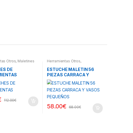
tas Otros
,
Maletines
Herramientas Otros
,
as, Extractores,
Herramientas De Mano
,
etros, otros
Herramientas De Mano
,
ES DE
ESTUCHE MALETIN 56
Maletines Herramientas,
IENTAS
PIEZAS CARRACA Y
Extractores, Compresímetros,
otros
VASOS PEQUEÑOS
€
112.00
€
58.00
€
68.00
€