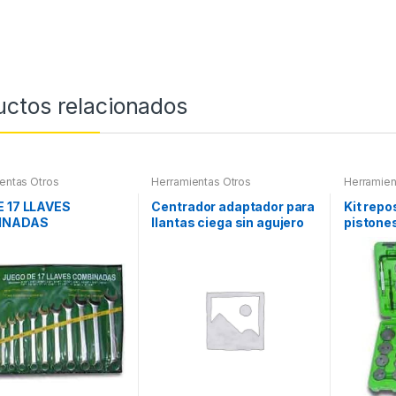
uctos relacionados
entas Otros
Herramientas Otros
Herramien
Herramien
Refrigera
E 17 LLAVES
Centrador adaptador para
Kit repo
INADAS
llantas ciega sin agujero
pistones
central