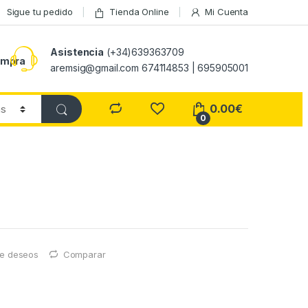
Sigue tu pedido
Tienda Online
Mi Cuenta
Asistencia
(+34)639363709
ompra
aremsig@gmail.com 674114853 | 695905001
0.00
€
0
 de deseos
Comparar