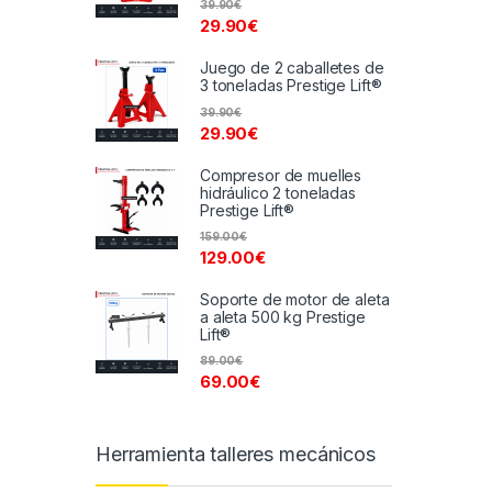
39.90
€
29.90
€
Juego de 2 caballetes de
3 toneladas Prestige Lift®
39.90
€
29.90
€
Compresor de muelles
hidráulico 2 toneladas
Prestige Lift®
159.00
€
129.00
€
Soporte de motor de aleta
a aleta 500 kg Prestige
Lift®
89.00
€
69.00
€
Herramienta talleres mecánicos