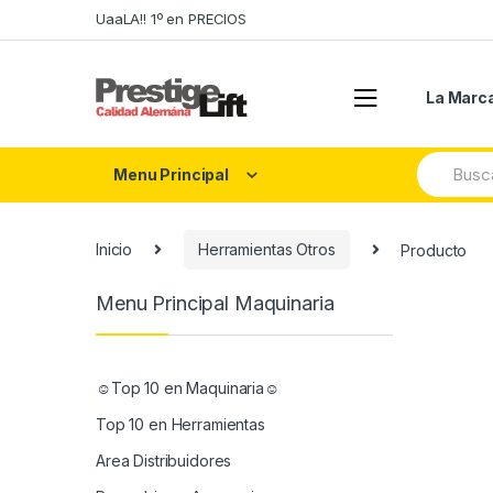
Skip
Skip
UaaLA!! 1º en PRECIOS
to
to
navigation
content
La Marc
Search
Menu Principal
for:
Inicio
Herramientas Otros
Producto
Menu Principal Maquinaria
☺Top 10 en Maquinaria☺
Top 10 en Herramientas
Area Distribuidores