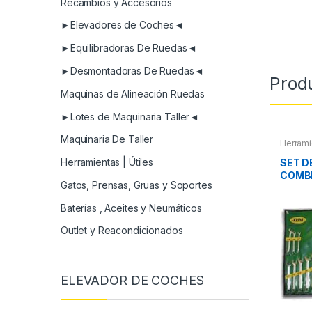
Recambios y Accesorios
►Elevadores de Coches◄
►Equilibradoras De Ruedas◄
►Desmontadoras De Ruedas◄
Prod
Maquinas de Alineación Ruedas
►Lotes de Maquinaria Taller◄
Maquinaria De Taller
Herrami
Herramientas | Útiles
SET D
COMB
Gatos, Prensas, Gruas y Soportes
Baterías , Aceites y Neumáticos
Outlet y Reacondicionados
ELEVADOR DE COCHES