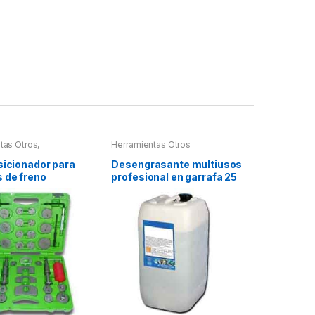
tas Otros
,
Herramientas Otros
tas Frenos y
ción
sicionador para
Desengrasante multiusos
 de freno
profesional en garrafa 25
litros