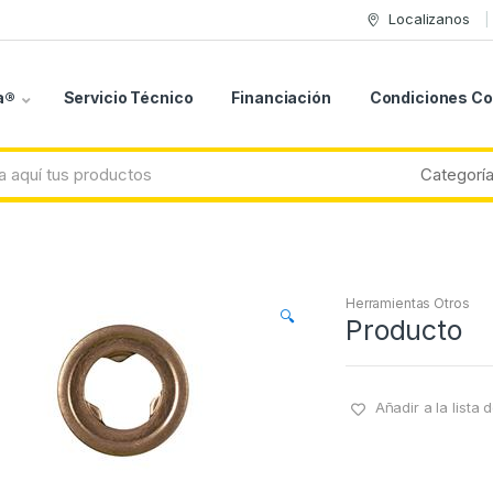
Localizanos
a®
Servicio Técnico
Financiación
Condiciones C
Herramientas Otros
🔍
Producto
Añadir a la lista