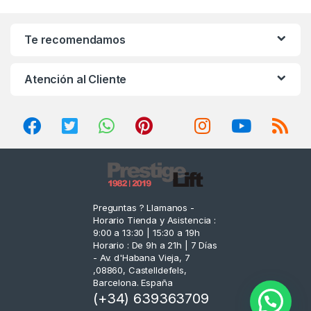
a
n
Te recomendamos
d
Atención al Cliente
s
C
a
r
o
Preguntas ? Llamanos -
Horario Tienda y Asistencia :
u
9:00 a 13:30 | 15:30 a 19h
Horario : De 9h a 21h | 7 Días
s
- Av. d'Habana Vieja, 7
,08860, Castelldefels,
e
Barcelona. España
(+34) 639363709
l