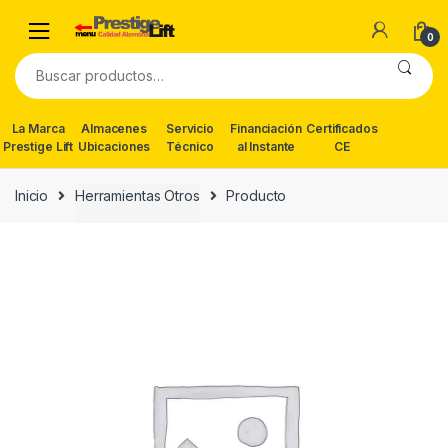
Skip
Skip
to
to
0
navigation
content
Buscar
por:
La Marca
Almacenes
Servicio
Financiación
Certificados
Prestige Lift
Ubicaciones
Técnico
al Instante
CE
Inicio
Herramientas Otros
Producto