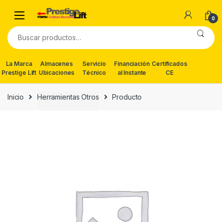
Skip
Skip
to
to
0
navigation
content
Buscar
por:
La Marca
Almacenes
Servicio
Financiación
Certificados
Prestige Lift
Ubicaciones
Técnico
al Instante
CE
Inicio
Herramientas Otros
Producto