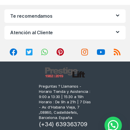
a
n
Te recomendamos
d
Atención al Cliente
s
C
a
r
o
Preguntas ? Llamanos -
Horario Tienda y Asistencia :
u
9:00 a 13:30 | 15:30 a 19h
Horario : De 9h a 21h | 7 Días
s
- Av. d'Habana Vieja, 7
,08860, Castelldefels,
e
Barcelona. España
(+34) 639363709
l