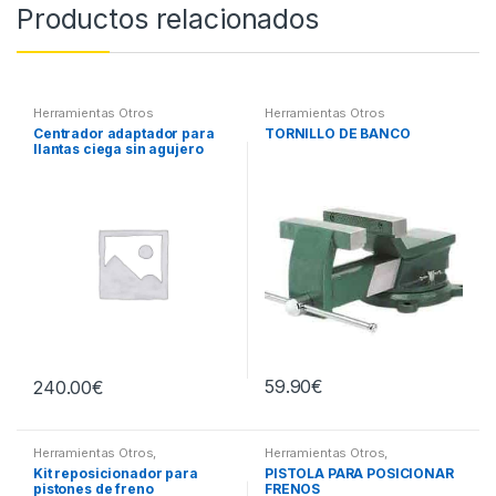
Productos relacionados
Herramientas Otros
Herramientas Otros
Centrador adaptador para
TORNILLO DE BANCO
llantas ciega sin agujero
central
59.90
€
240.00
€
Herramientas Otros
,
Herramientas Otros
,
Herramientas Frenos y
Herramientas Frenos y
Kit reposicionador para
PISTOLA PARA POSICIONAR
Refrigeración
Refrigeración
pistones de freno
FRENOS