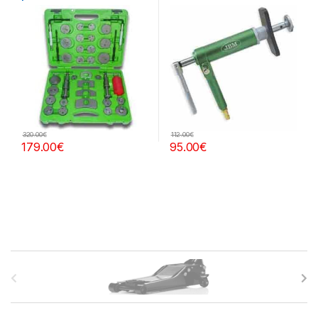
320.00
€
112.00
€
179.00
€
95.00
€
B
r