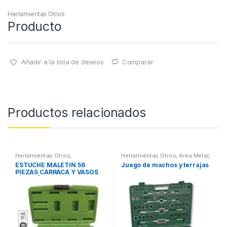
Herramientas Otros
Producto
Añadir a la lista de deseos
Comparar
Productos relacionados
Herramientas Otros
,
Herramientas Otros
,
Area Metal,
Herramientas De Mano
,
Roscas, Herramientas
,
ESTUCHE MALETIN 56
Juego de machos y terrajas
Herramientas De Mano
,
Maletines Herramientas,
PIEZAS CARRACA Y VASOS
Maletines Herramientas,
Extractores, Compresímetros,
Extractores, Compresímetros,
otros
PEQUEÑOS
otros