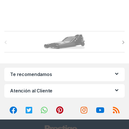
B
r
a
n
Te recomendamos
d
Atención al Cliente
s
C
a
r