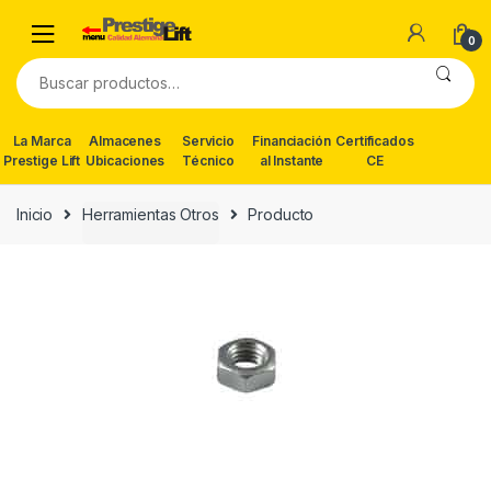
Skip
Skip
to
to
0
navigation
content
Buscar
por:
La Marca
Almacenes
Servicio
Financiación
Certificados
Prestige Lift
Ubicaciones
Técnico
al Instante
CE
Inicio
Herramientas Otros
Producto