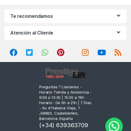
a
n
Te recomendamos
d
Atención al Cliente
s
C
a
r
o
Preguntas ? Llamanos -
Horario Tienda y Asistencia :
u
9:00 a 13:30 | 15:30 a 19h
Horario : De 9h a 21h | 7 Días
s
- Av. d'Habana Vieja, 7
,08860, Castelldefels,
e
Barcelona. España
(+34) 639363709
l