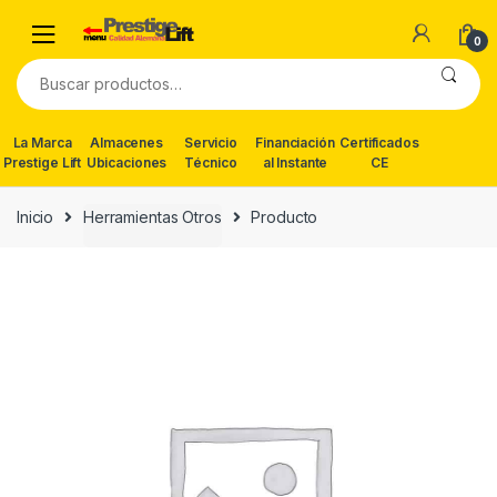
Skip
Skip
to
to
0
navigation
content
Buscar
por:
La Marca
Almacenes
Servicio
Financiación
Certificados
Prestige Lift
Ubicaciones
Técnico
al Instante
CE
Inicio
Herramientas Otros
Producto