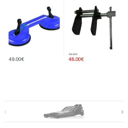
68.00
€
49.00
€
48.00
€
B
r