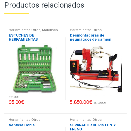
Productos relacionados
Herramientas Otros
,
Maletines
Herramientas Otros
Herramientas, Extractores,
ESTUCHES DE
Desmontadoras de
Compresímetros, otros
HERRAMIENTAS
neumáticos de camión
112.00
€
95.00
€
5,850.00
€
8,100.00
€
Herramientas Otros
Herramientas Otros
Ventosa Doble
SEPARADOR DE PISTÓN Y
FRENO