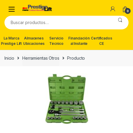
Skip
Skip
to
to
0
navigation
content
Buscar
por:
La Marca
Almacenes
Servicio
Financiación
Certificados
Prestige Lift
Ubicaciones
Técnico
al Instante
CE
Inicio
Herramientas Otros
Producto