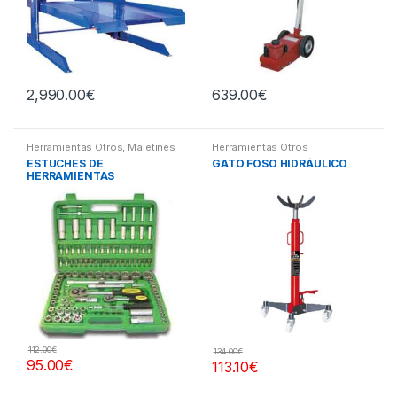
2,990.00
€
639.00
€
Herramientas Otros
,
Maletines
Herramientas Otros
Herramientas, Extractores,
ESTUCHES DE
GATO FOSO HIDRÁULICO
Compresímetros, otros
HERRAMIENTAS
112.00
€
134.00
€
95.00
€
113.10
€