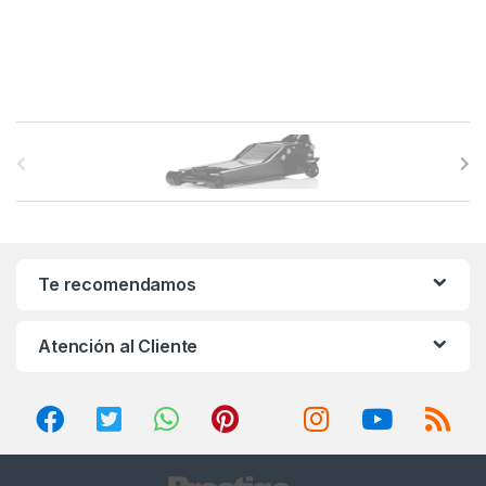
B
r
a
n
Te recomendamos
d
Atención al Cliente
s
C
a