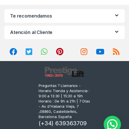
a
n
Te recomendamos
d
Atención al Cliente
s
C
a
r
o
Preguntas ? Llamanos -
Horario Tienda y Asistencia :
u
9:00 a 13:30 | 15:30 a 19h
Horario : De 9h a 21h | 7 Días
s
- Av. d'Habana Vieja, 7
,08860, Castelldefels,
e
Barcelona. España
(+34) 639363709
l