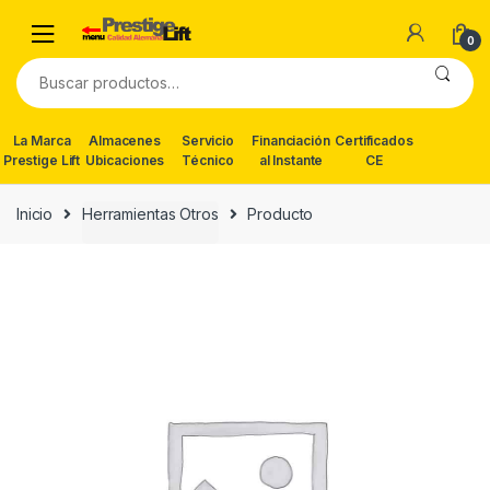
Skip
Skip
to
to
0
navigation
content
Buscar
por:
La Marca
Almacenes
Servicio
Financiación
Certificados
Prestige Lift
Ubicaciones
Técnico
al Instante
CE
Inicio
Herramientas Otros
Producto