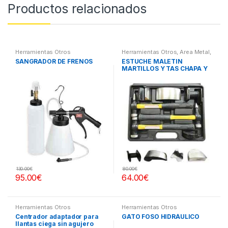
Productos relacionados
Herramientas Otros
Herramientas Otros
,
Area Metal,
Roscas, Herramientas
,
Chapa y
SANGRADOR DE FRENOS
ESTUCHE MALETIN
Pintura
,
Maletines Herramientas,
MARTILLOS Y TAS CHAPA Y
Extractores, Compresímetros,
otros
PINTURA
130.00
€
80.00
€
95.00
€
64.00
€
Herramientas Otros
Herramientas Otros
Centrador adaptador para
GATO FOSO HIDRÁULICO
llantas ciega sin agujero