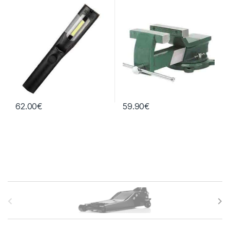
62.00
€
59.90
€
B
r