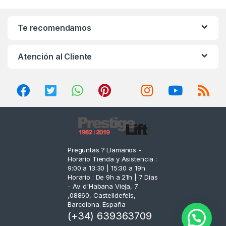
a
n
Te recomendamos
d
Atención al Cliente
s
C
a
r
o
Preguntas ? Llamanos -
Horario Tienda y Asistencia :
u
9:00 a 13:30 | 15:30 a 19h
Horario : De 9h a 21h | 7 Días
s
- Av. d'Habana Vieja, 7
,08860, Castelldefels,
e
Barcelona. España
(+34) 639363709
l