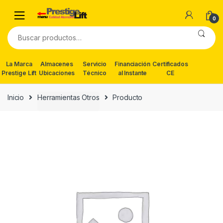
Skip
Skip
to
to
0
navigation
content
Buscar
por:
La Marca
Almacenes
Servicio
Financiación
Certificados
Prestige Lift
Ubicaciones
Técnico
al Instante
CE
Inicio
Herramientas Otros
Producto